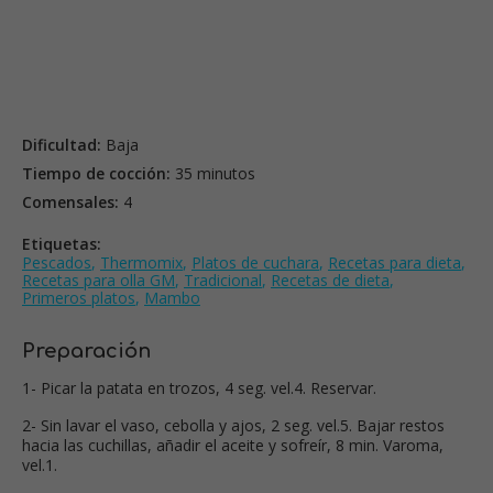
Dificultad:
Baja
Tiempo de cocción:
35 minutos
Comensales:
4
Etiquetas:
Pescados
,
Thermomix
,
Platos de cuchara
,
Recetas para dieta
,
Recetas para olla GM
,
Tradicional
,
Recetas de dieta
,
Primeros platos
,
Mambo
Preparación
1- Picar la patata en trozos, 4 seg. vel.4. Reservar.
2- Sin lavar el vaso, cebolla y ajos, 2 seg. vel.5. Bajar restos
hacia las cuchillas, añadir el aceite y sofreír, 8 min. Varoma,
vel.1.