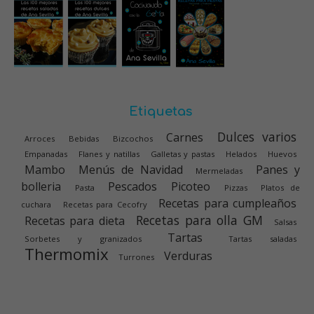
Etiquetas
Dulces varios
Carnes
Arroces
Bebidas
Bizcochos
Empanadas
Flanes y natillas
Galletas y pastas
Helados
Huevos
Mambo
Menús de Navidad
Panes y
Mermeladas
bolleria
Pescados
Picoteo
Pasta
Pizzas
Platos de
Recetas para cumpleaños
cuchara
Recetas para Cecofry
Recetas para olla GM
Recetas para dieta
Salsas
Tartas
Sorbetes y granizados
Tartas saladas
Thermomix
Verduras
Turrones