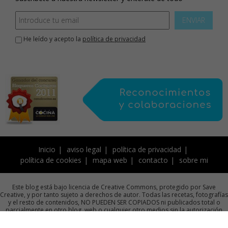
ENVIAR
He leído y acepto la
política de privacidad
Inicio
aviso legal
política de privacidad
política de cookies
mapa web
contacto
sobre mi
Este blog está bajo licencia de Creative Commons, protegido por Save
Creative, y por tanto sujeto a derechos de autor. Todas las recetas, fotografías
y el resto de contenidos, NO PUEDEN SER COPIADOS ni publicados total o
parcialmente en otro blog, web o cualquier otro medios sin la autorización
previa por escrito de la autora.