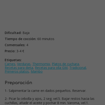
Dificultad:
Baja
Tiempo de cocción:
60 minutos
Comensales:
4
Precio:
3-4 €
Etiquetas:
Carnes
,
Verduras
,
Thermomix
,
Platos de cuchara
,
Recetas para dieta
,
Recetas para olla GM
,
Tradicional
,
Primeros platos
,
Mambo
Preparación
1- Salpimentar la carne en dados pequeños. Reservar.
2- Picar la cebolla y ajos, 2 seg. vel.5. Bajar restos hacia las
cuchillas, añadir el aceite y pochar 8 min. Varoma, vel.1.