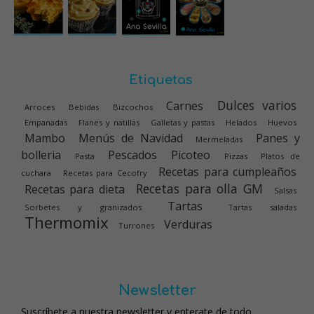
Etiquetas
Dulces varios
Carnes
Arroces
Bebidas
Bizcochos
Empanadas
Flanes y natillas
Galletas y pastas
Helados
Huevos
Mambo
Menús de Navidad
Panes y
Mermeladas
bolleria
Pescados
Picoteo
Pasta
Pizzas
Platos de
Recetas para cumpleaños
cuchara
Recetas para Cecofry
Recetas para olla GM
Recetas para dieta
Salsas
Tartas
Sorbetes y granizados
Tartas saladas
Thermomix
Verduras
Turrones
Newsletter
Suscríbete a nuestra newsletter y enterate de todo