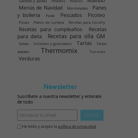
Mambo
Galletas y pastas
Helados
Huevos
Menús de Navidad
Panes
Mermeladas
y bolleria
Pescados
Picoteo
Pasta
Pizzas
Platos de cuchara
Recetas para Cecofry
Recetas para cumpleaños
Recetas
Recetas para olla GM
para dieta
Tartas
Salsas
Sorbetes y granizados
Tartas
Thermomix
saladas
Turrones
Verduras
Newsletter
Suscríbete a nuestra newsletter y enterate
de todo
ENVIAR
He leído y acepto la
política de privacidad