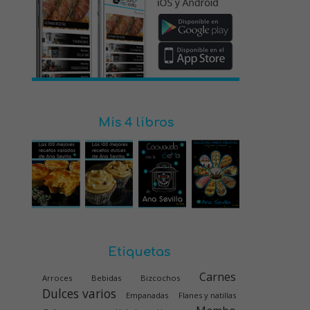
Mis 4 libros
Etiquetas
Carnes
Arroces
Bebidas
Bizcochos
Dulces varios
Empanadas
Flanes y natillas