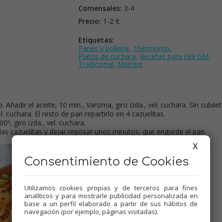
Comensales:
3-4
Precio:
1-2 €
Etiquetas:
Panes y bolleria
,
Thermomix
,
Platos de cuchara
,
Recetas para olla GM
,
Tradicional
,
Mambo
 Añadir el aceite, 10 min., Varoma, giro izda., vel. cuchara. Sin cubilet
. cuchara. El resto de pan repartirlo en 4 cazuelitas.
0º, giro izda., vel. cuchara.
 las cazuelitas y dejar reposar unos minutos, que engorde el pan.
X
Consentimiento de Cookies
Utilizamos cookies propias y de terceros para fines
analíticos y para mostrarle publicidad personalizada en
base a un perfil elaborado a partir de sus hábitos de
navegación (por ejemplo, páginas visitadas).