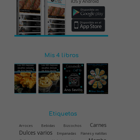
Mis 4 libros
Etiquetas
Carnes
Arroces
Bebidas
Bizcochos
Dulces varios
Empanadas
Flanes y natillas