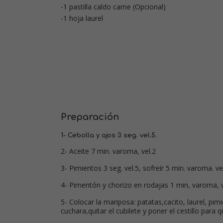
-1 pastilla caldo carne (Opcional)
-1 hoja laurel
Preparación
1- Cebolla y ajos 3 seg. vel.5.
2- Aceite 7 min. varoma, vel.2
3- Pimientos 3 seg. vel.5, sofreír 5 min. varoma. ve
4- Pimentón y chorizo en rodajas 1 min, varoma, v
5- Colocar la mariposa: patatas,cacito, laurel, pi
cuchara,quitar el cubilete y poner el cestillo para 