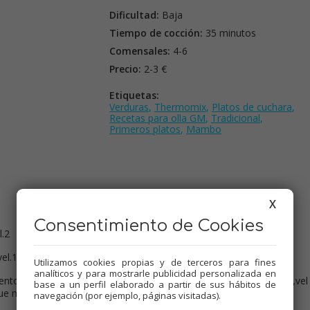
Dificultad:
Baja
Tiempo de cocción:
35 minutos
Comensales:
4-6
Precio:
2-3 €
Etiquetas:
Verduras
,
Thermomix
,
Platos de cuchara
,
Recetas para olla GM
,
Tradicional
,
Primeros platos
,
Mambo
X
Consentimiento de Cookies
l.2
el.1
Utilizamos cookies propias y de terceros para fines
analíticos y para mostrarle publicidad personalizada en
miento choricero,sal y agua hasta cubrirlas 20 a 22 minutos varoma,vel
base a un perfil elaborado a partir de sus hábitos de
que no salpique.
navegación (por ejemplo, páginas visitadas).