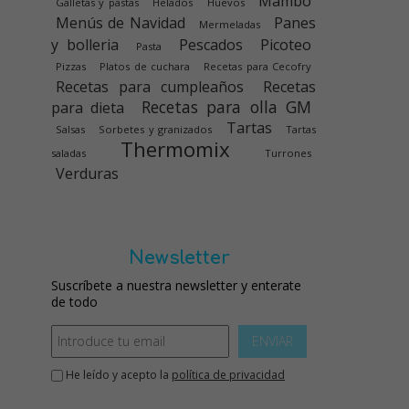
Mambo
Galletas y pastas
Helados
Huevos
Menús de Navidad
Panes
Mermeladas
y bolleria
Pescados
Picoteo
Pasta
Pizzas
Platos de cuchara
Recetas para Cecofry
Recetas para cumpleaños
Recetas
Recetas para olla GM
para dieta
Tartas
Salsas
Sorbetes y granizados
Tartas
Thermomix
saladas
Turrones
Verduras
Newsletter
Suscríbete a nuestra newsletter y enterate
de todo
ENVIAR
He leído y acepto la
política de privacidad