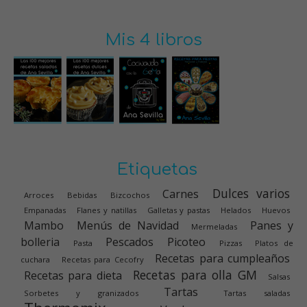
Mis 4 libros
Etiquetas
Dulces varios
Carnes
Arroces
Bebidas
Bizcochos
Empanadas
Flanes y natillas
Galletas y pastas
Helados
Huevos
Mambo
Menús de Navidad
Panes y
Mermeladas
bolleria
Pescados
Picoteo
Pasta
Pizzas
Platos de
Recetas para cumpleaños
cuchara
Recetas para Cecofry
Recetas para olla GM
Recetas para dieta
Salsas
Tartas
Sorbetes y granizados
Tartas saladas