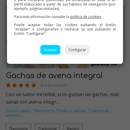
perfil elaborado a partir de sus hábitos de navegación (por
ejemplo, páginas visitadas).
Para más información consulte la
política de cookies
.
Puede aceptar todas las cookies pulsando el botón
"Aceptar" o configurarlas o rechazar su uso pulsando el
botón "Configurar".
Aceptar
Configurar
Gachas de avena integral
43 Valoraciones
Con un sabor increíble, si os gustan las gachas, más
sanas con avena integr…
Dulces varios
Thermomix
Flanes y natillas
Tradicional
,
,
,
,
Mambo
Thermomix
Tradicional
Mambo