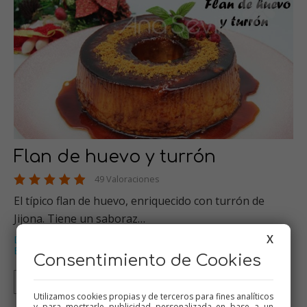
Flan de huevo y turrón
49 Valoraciones
El típico flan de huevo, enriquecido con turrón de
Jijona. Tiene un saboraz…
X
Dulces varios
Huevos
Thermomix
Recetas para el varoma
,
,
,
,
Especial Navidad
…
Consentimiento de Cookies
Thermomix
Tradicional
Olla GM
Mambo
Utilizamos cookies propias y de terceros para fines analíticos
y para mostrarle publicidad personalizada en base a un