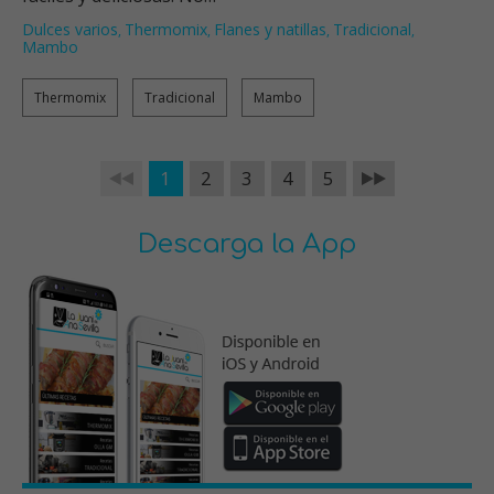
Dulces varios
Thermomix
Flanes y natillas
Tradicional
,
,
,
,
Mambo
Thermomix
Tradicional
Mambo
1
2
3
4
5
Descarga la App