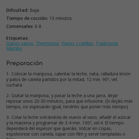
Dificultad:
Baja
Tiempo de cocción:
15 minutos
Comensales:
6-8
Etiquetas:
Dulces varios
,
Thermomix
,
Flanes y natillas
,
Tradicional
,
Mambo
Preparación
1- Colocar la mariposa, calentar la leche, nata, ralladura limón
y palos de canela partidos por la mitad, 12 min. 90º, vel.
cuchara.
2- Quitar la mariposa, y pasar la leche a una jarra, dejar
reposar unos 20-30 minutos, para que infusione. (Si dejáis más
tiempo, no espesarán igual, tendréis que poner más tiempo)
3- Colar la leche volcándola de nuevo al vaso, añadir el azúcar
y la maizena y programar de 3-4 min. 100º, vel.4. El tiempo
dependerá del espesor que queráis. Volcar en copas,
espolvorear con canela, tapar con film y servir templadas o