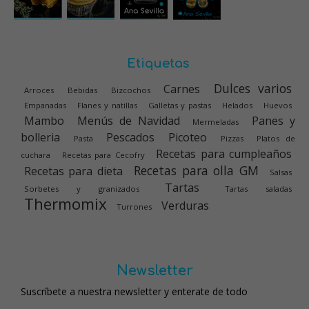
Etiquetas
Dulces varios
Carnes
Arroces
Bebidas
Bizcochos
Empanadas
Flanes y natillas
Galletas y pastas
Helados
Huevos
Mambo
Menús de Navidad
Panes y
Mermeladas
bolleria
Pescados
Picoteo
Pasta
Pizzas
Platos de
Recetas para cumpleaños
cuchara
Recetas para Cecofry
Recetas para olla GM
Recetas para dieta
Salsas
Tartas
Sorbetes y granizados
Tartas saladas
Thermomix
Verduras
Turrones
Newsletter
Suscríbete a nuestra newsletter y enterate de todo