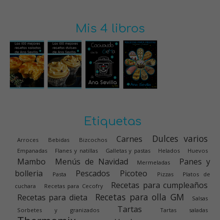
Mis 4 libros
Etiquetas
Dulces varios
Carnes
Arroces
Bebidas
Bizcochos
Empanadas
Flanes y natillas
Galletas y pastas
Helados
Huevos
Mambo
Menús de Navidad
Panes y
Mermeladas
bolleria
Pescados
Picoteo
Pasta
Pizzas
Platos de
Recetas para cumpleaños
cuchara
Recetas para Cecofry
Recetas para olla GM
Recetas para dieta
Salsas
Tartas
Sorbetes y granizados
Tartas saladas