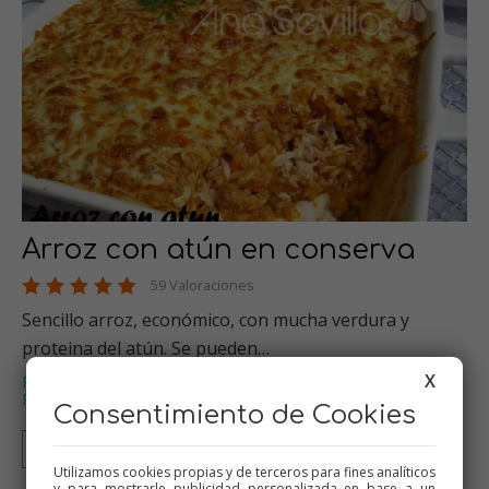
Arroz con atún en conserva
59 Valoraciones
Sencillo arroz, económico, con mucha verdura y
proteina del atún. Se pueden…
X
Pescados
Thermomix
Arroces
Recetas para dieta
,
,
,
,
Recetas para olla GM
…
Consentimiento de Cookies
Thermomix
Tradicional
Olla GM
Mambo
Utilizamos cookies propias y de terceros para fines analíticos
y para mostrarle publicidad personalizada en base a un