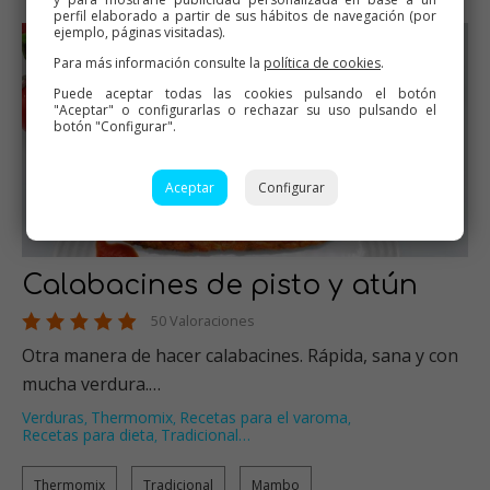
perfil elaborado a partir de sus hábitos de navegación (por
ejemplo, páginas visitadas).
Para más información consulte la
política de cookies
.
Puede aceptar todas las cookies pulsando el botón
"Aceptar" o configurarlas o rechazar su uso pulsando el
botón "Configurar".
Aceptar
Configurar
Calabacines de pisto y atún
50 Valoraciones
Otra manera de hacer calabacines. Rápida, sana y con
mucha verdura.…
Verduras
Thermomix
Recetas para el varoma
,
,
,
Recetas para dieta
Tradicional
…
,
Thermomix
Tradicional
Mambo