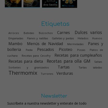
Etiquetas
Dulces varios
Carnes
Arroces
Bebidas
Bizcochos
Empanadas
Flanes y natillas
Galletas y pastas
Helados
Huevos
Mambo
Menús de Navidad
Panes y
Mermeladas
bolleria
Pescados
Picoteo
Pasta
Pizzas
Platos de
Recetas para cumpleaños
cuchara
Recetas para Cecofry
Recetas para olla GM
Recetas para dieta
Salsas
Tartas
Sorbetes y granizados
Tartas saladas
Thermomix
Verduras
Turrones
Newsletter
Suscríbete a nuestra newsletter y enterate de todo