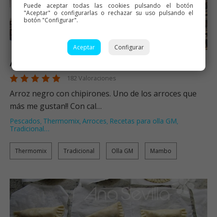
Puede aceptar todas las cookies pulsando el botón
"Aceptar" o configurarlas o rechazar su uso pulsando el
botón "Configurar".
Aceptar
Configurar
Arroz negro con chipirones
182 Valoraciones
Arroz negro con chipirones. Uno de los arroces que
más me gustan!! Con cal…
Pescados
Thermomix
Arroces
Recetas para olla GM
,
,
,
,
Tradicional
…
Thermomix
Tradicional
Olla GM
Mambo