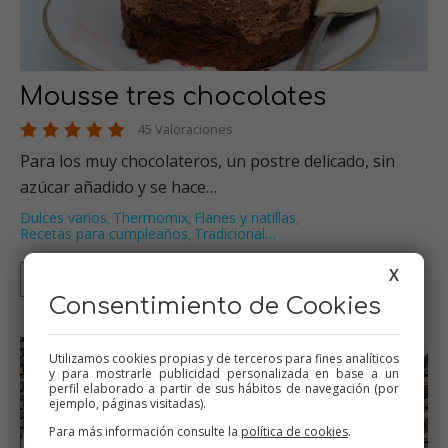
Mousse tres chocolates
45 Valoraciones
Para los muy chocolateros, un postre delicado, sin
azúcar añadido y se hace…
Dulces varios
Thermomix
Flanes y natillas
,
,
,
Recetas para cumpleaños
Tradicional
…
,
X
Thermomix
Tradicional
Mambo
Consentimiento de Cookies
Utilizamos cookies propias y de terceros para fines analíticos
y para mostrarle publicidad personalizada en base a un
perfil elaborado a partir de sus hábitos de navegación (por
ejemplo, páginas visitadas).
Para más información consulte la
política de cookies
.