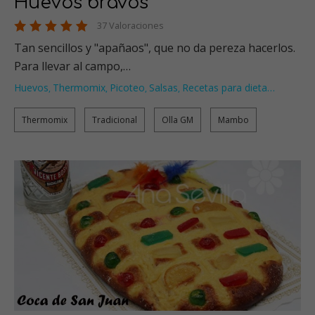
Huevos bravos
37 Valoraciones
Tan sencillos y "apañaos", que no da pereza hacerlos.
Para llevar al campo,…
Huevos
Thermomix
Picoteo
Salsas
Recetas para dieta
…
,
,
,
,
Thermomix
Tradicional
Olla GM
Mambo