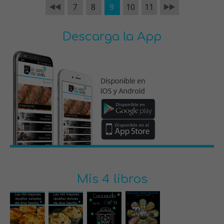
7
8
9
10
11
Descarga la App
Mis 4 libros