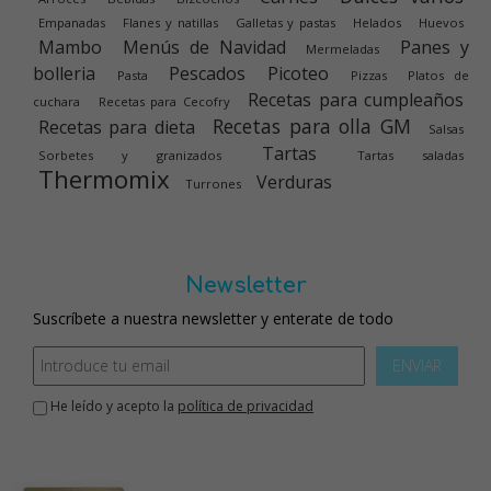
Empanadas
Flanes y natillas
Galletas y pastas
Helados
Huevos
Mambo
Menús de Navidad
Panes y
Mermeladas
bolleria
Pescados
Picoteo
Pasta
Pizzas
Platos de
Recetas para cumpleaños
cuchara
Recetas para Cecofry
Recetas para olla GM
Recetas para dieta
Salsas
Tartas
Sorbetes y granizados
Tartas saladas
Thermomix
Verduras
Turrones
Newsletter
Suscríbete a nuestra newsletter y enterate de todo
ENVIAR
He leído y acepto la
política de privacidad