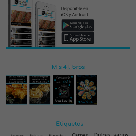
Mis 4 libros
Etiquetas
Dulces varios
Carnes
Arroces
Bebidas
Bizcochos