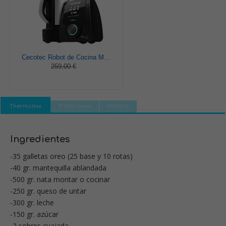
Cecotec Robot de Cocina Multifunción Mambo 9590. 1700 W, 30 Funciones, Cuchara MamboMix, Jarra Habana y Jarra de acero inoxidable de 3.3 L, Apta para lavavajillas, Báscula incorporada, Recetario
259,00 €
Thermomix
Tradicional
Mambo
Ingredientes
-35 galletas oreo (25 base y 10 rotas)
-40 gr. mantequilla ablandada
-500 gr. nata montar o cocinar
-250 gr. queso de untar
-300 gr. leche
-150 gr. azúcar
-2 sobres cuajada