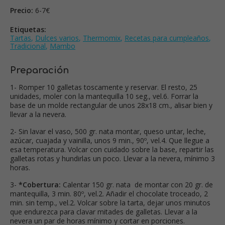
Precio:
6-7€
Etiquetas:
Tartas
,
Dulces varios
,
Thermomix
,
Recetas para cumpleaños
,
Tradicional
,
Mambo
Preparación
1- Romper 10 galletas toscamente y reservar. El resto, 25
unidades, moler con la mantequilla 10 seg., vel.6. Forrar la
base de un molde rectangular de unos 28x18 cm., alisar bien y
llevar a la nevera.
2- Sin lavar el vaso, 500 gr. nata montar, queso untar, leche,
azúcar, cuajada y vainilla, unos 9 min., 90º, vel.4. Que llegue a
esa temperatura. Volcar con cuidado sobre la base, repartir las
galletas rotas y hundirlas un poco. Llevar a la nevera, mínimo 3
horas.
3-
*Cobertura:
Calentar 150 gr. nata de montar con 20 gr. de
mantequilla, 3 min. 80º, vel.2. Añadir el chocolate troceado, 2
min. sin temp., vel.2. Volcar sobre la tarta, dejar unos minutos
que endurezca para clavar mitades de galletas. Llevar a la
nevera un par de horas mínimo y cortar en porciones.