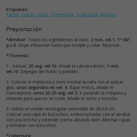
Etiquetas:
Tartas
,
Dulces varios
,
Thermomix
,
Tradicional
,
Mambo
Preparación
*Almíbar:
Todos los ingredientes al vaso,
2 min. vel.1, Tª 60º,
p.c.6
. Dejar infusionar hasta que temple y colar. Reservar.
*Tiramisú:
1- Azúcar,
20 seg. vel.10
. Añadir la cáscara limón,
1 min.
vel.10
. Depegar del fondo y paredes.
2- Colocar la mariposa y semi-montar la nata con el azúcar
glas,
unos segundos en vel. 4.
Bajar restos, añadir el
mascarpone,
unos 20-25 seg. vel.3.
Ir parando la máquina y
mirando para que no se corte. Añadir el zumo y mezclar.
3- Utilizo un molde rectangular extensible de 28x18 cm.
Colocar una capa de bizcochos, emborracharlas con el almíbar
con una brocha y extender crema alisando bien. Alternar capas
y terminar con bizcochos.
*Cobertura: