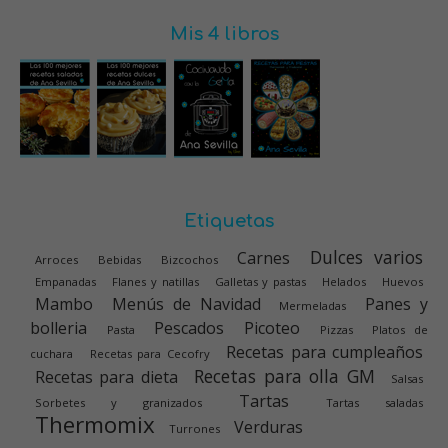
Mis 4 libros
Etiquetas
Dulces varios
Carnes
Arroces
Bebidas
Bizcochos
Empanadas
Flanes y natillas
Galletas y pastas
Helados
Huevos
Mambo
Menús de Navidad
Panes y
Mermeladas
bolleria
Pescados
Picoteo
Pasta
Pizzas
Platos de
Recetas para cumpleaños
cuchara
Recetas para Cecofry
Recetas para olla GM
Recetas para dieta
Salsas
Tartas
Sorbetes y granizados
Tartas saladas
Thermomix
Verduras
Turrones