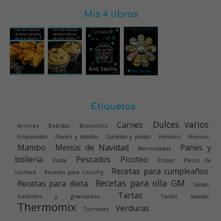
Mis 4 libros
Etiquetas
Dulces varios
Carnes
Arroces
Bebidas
Bizcochos
Empanadas
Flanes y natillas
Galletas y pastas
Helados
Huevos
Mambo
Menús de Navidad
Panes y
Mermeladas
bolleria
Pescados
Picoteo
Pasta
Pizzas
Platos de
Recetas para cumpleaños
cuchara
Recetas para Cecofry
Recetas para olla GM
Recetas para dieta
Salsas
Tartas
Sorbetes y granizados
Tartas saladas
Thermomix
Verduras
Turrones