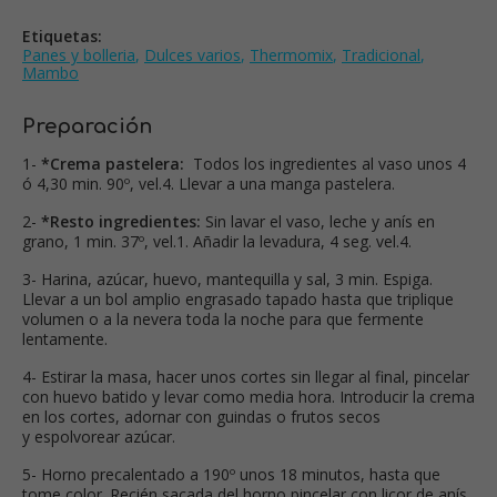
Etiquetas:
Panes y bolleria
,
Dulces varios
,
Thermomix
,
Tradicional
,
Mambo
Preparación
1-
*Crema pastelera:
Todos los ingredientes al vaso unos 4
ó 4,30 min. 90º, vel.4. Llevar a una manga pastelera.
2-
*Resto ingredientes:
Sin lavar el vaso, leche y anís en
grano, 1 min. 37º, vel.1. Añadir la levadura, 4 seg. vel.4.
3- Harina, azúcar, huevo, mantequilla y sal, 3 min. Espiga.
Llevar a un bol amplio engrasado tapado hasta que triplique
volumen o a la nevera toda la noche para que fermente
lentamente.
4- Estirar la masa, hacer unos cortes sin llegar al final, pincelar
con huevo batido y levar como media hora. Introducir la crema
en los cortes, adornar con guindas o frutos secos
y espolvorear azúcar.
5- Horno precalentado a 190º unos 18 minutos, hasta que
tome color. Recién sacada del horno pincelar con licor de anís.