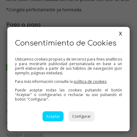
*Congela perfectamente ya horneada.
Paso a paso
X
Consentimiento de Cookies
Utilizamos cookies propias y de terceros para fines analíticos
y para mostrarle publicidad personalizada en base a un
perfil elaborado a partir de sus hábitos de navegación (por
ejemplo, páginas visitadas).
Para más información consulte la
política de cookies
.
Puede aceptar todas las cookies pulsando el botón
Valora esta receta
"Aceptar" o configurarlas o rechazar su uso pulsando el
botón "Configurar".
¿Te ha gustado esta receta? Valórala y dime qué
piensas
Aceptar
Configurar
Nombre (opcional)