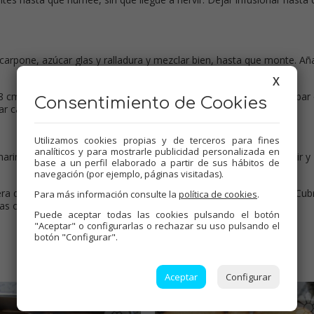
carpone, azúcar glas y ralladura y mezclar bien, hasta que monte. Añ
X
18 cm. Colocar una capa de bizcochos, emborracharlas con el almíbar
Consentimiento de Cookies
ar capas y terminar con bizcochos.
Utilizamos cookies propias y de terceros para fines
analíticos y para mostrarle publicidad personalizada en
harina, llevar a fuego bajo hasta que espese, sin que llegue a hervir y
base a un perfil elaborado a partir de sus hábitos de
navegación (por ejemplo, páginas visitadas).
ra del fuego hasta que se disuelva la mantequilla. Dejar templar. Cubr
Para más información consulte la
política de cookies
.
as o de un día para otro.
Puede aceptar todas las cookies pulsando el botón
"Aceptar" o configurarlas o rechazar su uso pulsando el
botón "Configurar".
Aceptar
Configurar