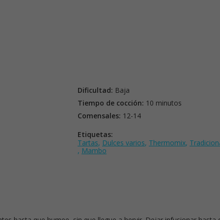
Dificultad:
Baja
Tiempo de cocción:
10 minutos
Comensales:
12-14
Etiquetas:
Tartas
,
Dulces varios
,
Thermomix
,
Tradicion
,
Mambo
ntes hasta que humee, sin que llegue a hervir. Dejar infusionar hasta