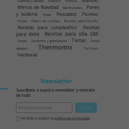
Mambo
Galletas y pastas
Helados
Huevos
Menús de Navidad
Panes
Mermeladas
y bolleria
Pescados
Picoteo
Pasta
Pizzas
Platos de cuchara
Recetas para Cecofry
Recetas para cumpleaños
Recetas
Recetas para olla GM
para dieta
Tartas
Salsas
Sorbetes y granizados
Tartas
Thermomix
saladas
Turrones
Verduras
Newsletter
Suscríbete a nuestra newsletter y enterate
de todo
ENVIAR
He leído y acepto la
política de privacidad