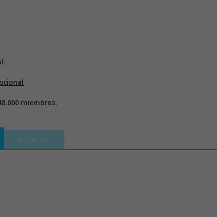
l.
pcional
48.000 miembros.
Mambo