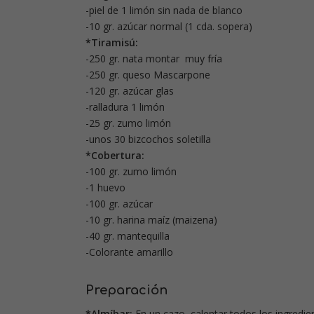
-piel de 1 limón sin nada de blanco
-10 gr. azúcar normal (1 cda. sopera)
*Tiramisú:
-250 gr. nata montar muy fría
-250 gr. queso Mascarpone
-120 gr. azúcar glas
-ralladura 1 limón
-25 gr. zumo limón
-unos 30 bizcochos soletilla
*Cobertura:
-100 gr. zumo limón
-1 huevo
-100 gr. azúcar
-10 gr. harina maíz (maizena)
-40 gr. mantequilla
-Colorante amarillo
Preparación
*Almíbar:
En un cazo, calentar todos los ingredie