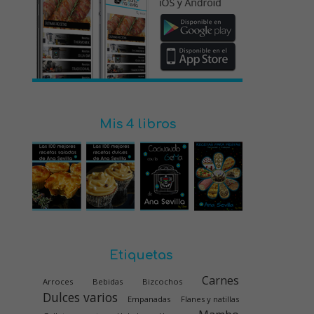
Mis 4 libros
Etiquetas
Carnes
Arroces
Bebidas
Bizcochos
Dulces varios
Empanadas
Flanes y natillas