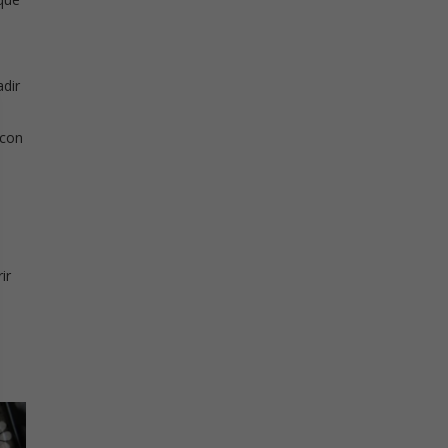
adir
 con
ir