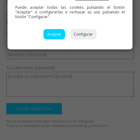
Valora esta receta
Puede aceptar todas las cookies pulsando el botón
¿Te ha gustado esta receta? Valórala y dime qué
"Aceptar" o configurarlas o rechazar su uso pulsando el
botón "Configurar".
piensas
Aceptar
Configurar
Nombre (opcional)
Tu valoración (opcional)
Enviar valoración
No se aceptarán mensajes ofensivos o de mal gusto.
Todos los mensajes serán revisados antes de su publicación.