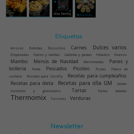
Etiquetas
Dulces varios
Carnes
Arroces
Bebidas
Bizcochos
Empanadas
Flanes y natillas
Galletas y pastas
Helados
Huevos
Mambo
Menús de Navidad
Panes y
Mermeladas
bolleria
Pescados
Picoteo
Pasta
Pizzas
Platos de
Recetas para cumpleaños
cuchara
Recetas para Cecofry
Recetas para olla GM
Recetas para dieta
Salsas
Tartas
Sorbetes y granizados
Tartas saladas
Thermomix
Verduras
Turrones
Newsletter