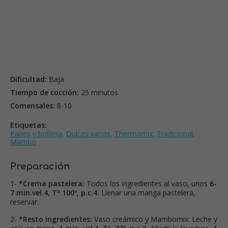
Dificultad:
Baja
Tiempo de cocción:
25 minutos
Comensales:
8-10
Etiquetas:
Panes y bolleria
,
Dulces varios
,
Thermomix
,
Tradicional
,
Mambo
Preparación
1-
*Crema pastelera:
Todos los ingredientes al vaso, unos
6-
7 min.vel.4, Tª 100º, p.c.4.
Llenar una manga pastelera,
reservar.
2-
*Resto ingredientes:
Vaso creámico y Mambomix: Leche y