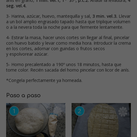
anís en grano,
1 min. vel.1, Tª 37º, p.c.2.
Añadir la levadura,
4
seg. vel.4.
3- Harina, azúcar, huevo, mantequilla y sal,
3 min. vel.3.
Llevar
a un bol amplio engrasado tapado hasta que triplique volumen
o a la nevera toda la noche para que fermente lentamente.
4- Estirar la masa, hacer unos cortes sin llegar al final, pincelar
con huevo batido y levar como media hora. Introducir la crema
en los cortes, adornar con guindas o frutos secos
y espolvorear azúcar.
5- Horno precalentado a 190º unos 18 minutos, hasta que
tome color. Recién sacada del horno pincelar con licor de anís.
*Congela perfectamente ya horneada.
Paso a paso