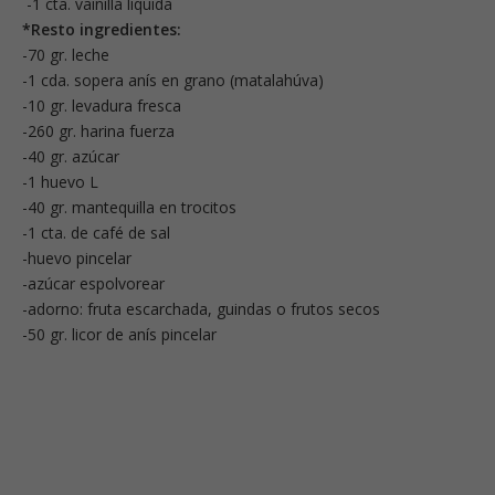
-1 cta. vainilla líquida
*Resto ingredientes:
-70 gr. leche
-1 cda. sopera anís en grano (matalahúva)
-10 gr. levadura fresca
-260 gr. harina fuerza
-40 gr. azúcar
-1 huevo L
-40 gr. mantequilla en trocitos
-1 cta. de café de sal
-huevo pincelar
-azúcar espolvorear
-adorno: fruta escarchada, guindas o frutos secos
-50 gr. licor de anís pincelar