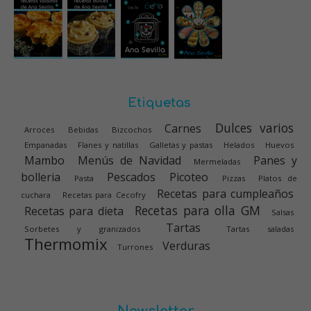
Etiquetas
Dulces varios
Carnes
Arroces
Bebidas
Bizcochos
Empanadas
Flanes y natillas
Galletas y pastas
Helados
Huevos
Mambo
Menús de Navidad
Panes y
Mermeladas
bolleria
Pescados
Picoteo
Pasta
Pizzas
Platos de
Recetas para cumpleaños
cuchara
Recetas para Cecofry
Recetas para olla GM
Recetas para dieta
Salsas
Tartas
Sorbetes y granizados
Tartas saladas
Thermomix
Verduras
Turrones