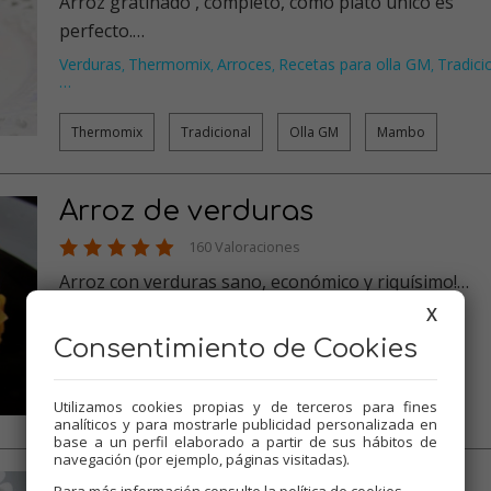
Arroz gratinado , completo, como plato único es
perfecto.…
Verduras
Thermomix
Arroces
Recetas para olla GM
Tradici
,
,
,
,
…
Thermomix
Tradicional
Olla GM
Mambo
Arroz de verduras
160 Valoraciones
Arroz con verduras sano, económico y riquísimo!…
X
Verduras
Thermomix
Arroces
Recetas para dieta
,
,
,
,
Recetas para olla GM
…
Consentimiento de Cookies
Thermomix
Tradicional
Olla GM
Mambo
Utilizamos cookies propias y de terceros para fines
analíticos y para mostrarle publicidad personalizada en
base a un perfil elaborado a partir de sus hábitos de
navegación (por ejemplo, páginas visitadas).
Risotto de chorizo