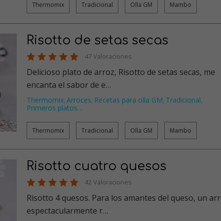
Thermomix
Tradicional
Olla GM
Mambo
Risotto de setas secas
47 Valoraciones
Delicioso plato de arroz, Risotto de setas secas, me
encanta el sabor de e…
Thermomix
Arroces
Recetas para olla GM
Tradicional
,
,
,
,
Primeros platos
…
Thermomix
Tradicional
Olla GM
Mambo
Risotto cuatro quesos
42 Valoraciones
Risotto 4 quesos. Para los amantes del queso, un arroz
espectacularmente r…