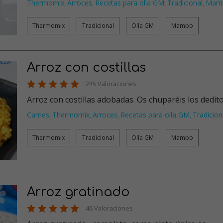
Thermomix
Arroces
Recetas para olla GM
Tradicional
Mam
,
,
,
,
Thermomix
Tradicional
Olla GM
Mambo
Arroz con costillas
245 Valoraciones
Arroz con costillas adobadas. Os chuparéis los dedit
Carnes
Thermomix
Arroces
Recetas para olla GM
Tradicion
,
,
,
,
Thermomix
Tradicional
Olla GM
Mambo
Arroz gratinado
46 Valoraciones