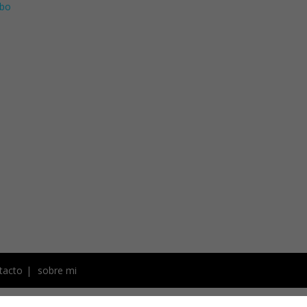
bo
tacto
sobre mi
s de autor. Todas las recetas,