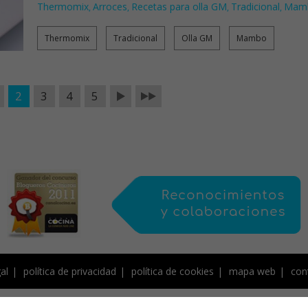
Thermomix
Arroces
Recetas para olla GM
Tradicional
Mam
,
,
,
,
Thermomix
Tradicional
Olla GM
Mambo
2
3
4
5
al
política de privacidad
política de cookies
mapa web
con
de Creative Commons, protegido por Save Creative, y por tanto sujeto a derecho