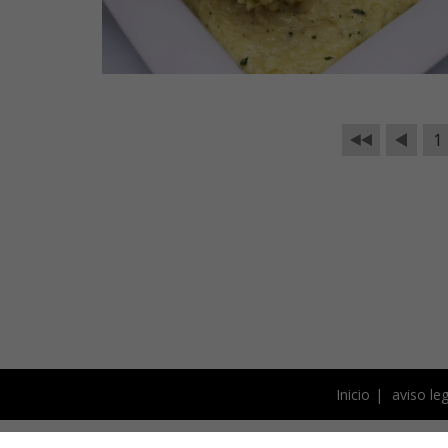
1
Inicio
aviso leg
Este blog está bajo licencia 