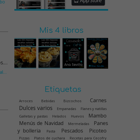
bo
Mis 4 libros
os.…
al
…
Etiquetas
Carnes
Arroces
Bebidas
Bizcochos
Dulces varios
Empanadas
Flanes y natillas
Mambo
Galletas y pastas
Helados
Huevos
Menús de Navidad
Panes
Mermeladas
y bolleria
Pescados
Picoteo
Pasta
Pizzas
Platos de cuchara
Recetas para Cecofry