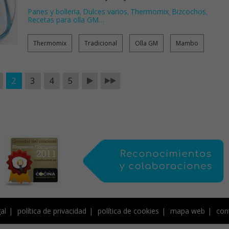
Panes y bolleria
Dulces varios
Thermomix
Bizcochos
,
,
,
,
Recetas para olla GM
…
Thermomix
Tradicional
Olla GM
Mambo
2
3
4
5
al
política de privacidad
política de cookies
mapa web
con