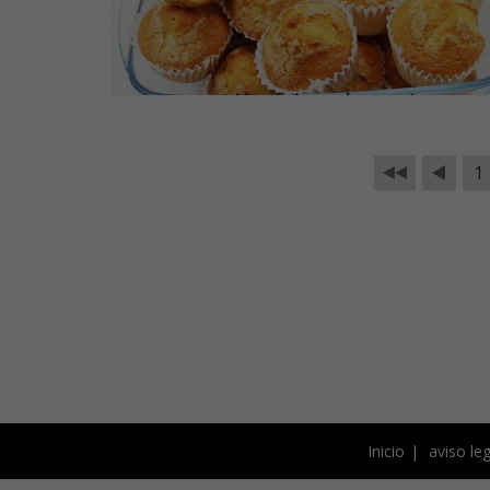
1
Inicio
aviso leg