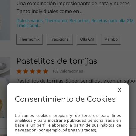
Una combinación impresionante de nata y nueces.
Tanto individuales como en …
Dulces varios
Thermomix
Bizcochos
Recetas para olla GM
,
,
,
,
Tradicional
…
Thermomix
Tradicional
Olla GM
Mambo
Pastelitos de torrijas
102 Valoraciones
Pastelitos de torrijas. Súper sencillos , y con un sabo
híbrido entre torr…
X
Tartas
Dulces varios
Thermomix
Bizcochos
Consentimiento de Cookies
,
,
,
,
Recetas para olla GM
…
Utilizamos cookies propias y de terceros para fines
Thermomix
Tradicional
Olla GM
Mambo
analíticos y para mostrarle publicidad personalizada en
base a un perfil elaborado a partir de sus hábitos de
navegación (por ejemplo, páginas visitadas).