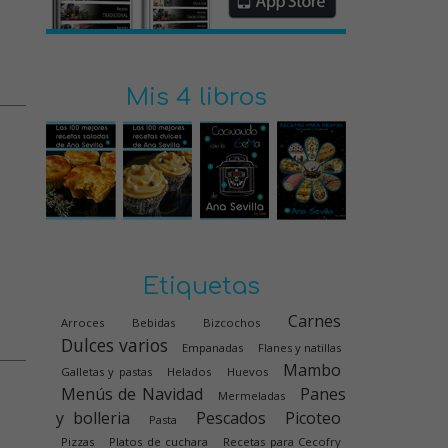
Mis 4 libros
Etiquetas
Carnes
Arroces
Bebidas
Bizcochos
Dulces varios
Empanadas
Flanes y natillas
Mambo
Galletas y pastas
Helados
Huevos
Menús de Navidad
Panes
Mermeladas
y bolleria
Pescados
Picoteo
Pasta
Pizzas
Platos de cuchara
Recetas para Cecofry