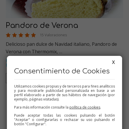
Pandoro de Verona
15 Valoraciones
Delicioso pan dulce de Navidad italiano, Pandoro de
Verona con Thermomix, …
Panes y bolleria
Dulces varios
Thermomix
Bizcochos
,
,
,
,
X
Especial Navidad
…
Consentimiento de Cookies
Thermomix
Tradicional
Olla GM
Utilizamos cookies propias y de terceros para fines analíticos
y para mostrarle publicidad personalizada en base a un
perfil elaborado a partir de sus hábitos de navegación (por
8
9
10
11
12
ejemplo, páginas visitadas).
Para más información consulte la
política de cookies
.
Descarga la App
Puede aceptar todas las cookies pulsando el botón
"Aceptar" o configurarlas o rechazar su uso pulsando el
botón "Configurar".