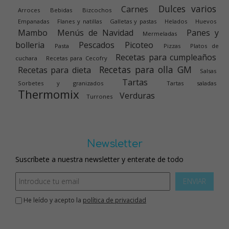
Dulces varios
Carnes
Arroces
Bebidas
Bizcochos
Empanadas
Flanes y natillas
Galletas y pastas
Helados
Huevos
Mambo
Menús de Navidad
Panes y
Mermeladas
bolleria
Pescados
Picoteo
Pasta
Pizzas
Platos de
Recetas para cumpleaños
cuchara
Recetas para Cecofry
Recetas para olla GM
Recetas para dieta
Salsas
Tartas
Sorbetes y granizados
Tartas saladas
Thermomix
Verduras
Turrones
Newsletter
Suscríbete a nuestra newsletter y enterate de todo
ENVIAR
He leído y acepto la
política de privacidad