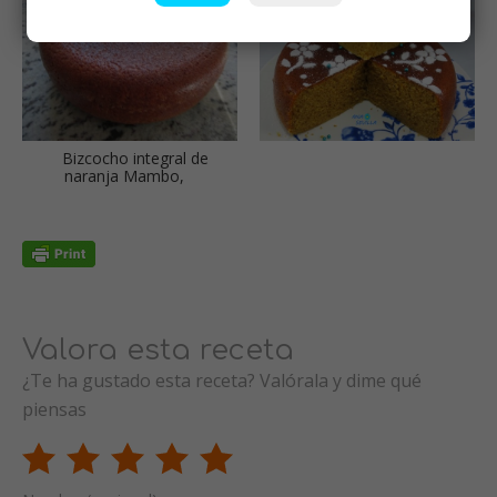
Bizcocho integral de
naranja Mambo,
Valora esta receta
¿Te ha gustado esta receta? Valórala y dime qué
piensas