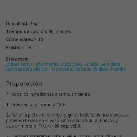
Dificultad:
Baja
Tiempo de cocción:
60 minutos
Comensales:
8-10
Precio:
1-2 €
Etiquetas:
Dulces varios
,
Thermomix
,
Bizcochos
,
Recetas para dieta
,
Recetas para olla GM
,
Tradicional
,
Recetas de dieta
,
Mambo
Preparación
*Todos los ingredientes a temp. ambiente.
1- Precalentar el horno a 180º.
2- Rallar la piel de la naranja, y quitar todo lo blanco y pepitas,
poner en trozos en el vaso junto a la ralladura, huevos y
azucar moreno. Triturar
20 seg. vel.8.
3- Después programar
4 min. vel.4, Tª 37º, p.c.2.
Otros
4