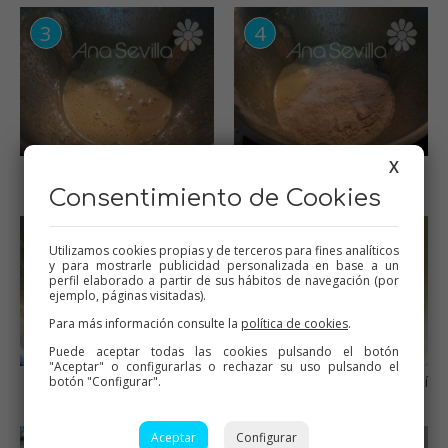
X
Todo bien triturado
Añadir el resto de
ingredientes
Consentimiento de Cookies
Utilizamos cookies propias y de terceros para fines analíticos
y para mostrarle publicidad personalizada en base a un
perfil elaborado a partir de sus hábitos de navegación (por
ejemplo, páginas visitadas).
Para más información consulte la
política de cookies
.
Puede aceptar todas las cookies pulsando el botón
"Aceptar" o configurarlas o rechazar su uso pulsando el
Mezcla bizcocho.
Yo lo horneo en olla GM, así
botón "Configurar".
me ahorro mucha luz.
Aceptar
Configurar