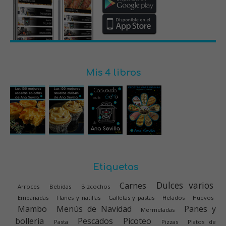
Mis 4 libros
Etiquetas
Dulces varios
Carnes
Arroces
Bebidas
Bizcochos
Empanadas
Flanes y natillas
Galletas y pastas
Helados
Huevos
Mambo
Menús de Navidad
Panes y
Mermeladas
bolleria
Pescados
Picoteo
Pasta
Pizzas
Platos de