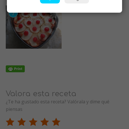
Valora esta receta
¿Te ha gustado esta receta? Valórala y dime qué
piensas