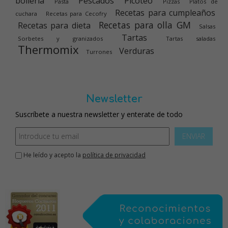
bolleria
Pescados
Picoteo
Pasta
Pizzas
Platos de
Recetas para cumpleaños
cuchara
Recetas para Cecofry
Recetas para olla GM
Recetas para dieta
Salsas
Tartas
Sorbetes y granizados
Tartas saladas
Thermomix
Verduras
Turrones
Newsletter
Suscríbete a nuestra newsletter y enterate de todo
ENVIAR
He leído y acepto la
política de privacidad