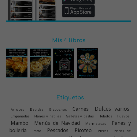
Mis 4 libros
Etiquetas
Dulces varios
Carnes
Arroces
Bebidas
Bizcochos
Empanadas
Flanes y natillas
Galletas y pastas
Helados
Huevos
Mambo
Menús de Navidad
Panes y
Mermeladas
bolleria
Pescados
Picoteo
Pasta
Pizzas
Platos de