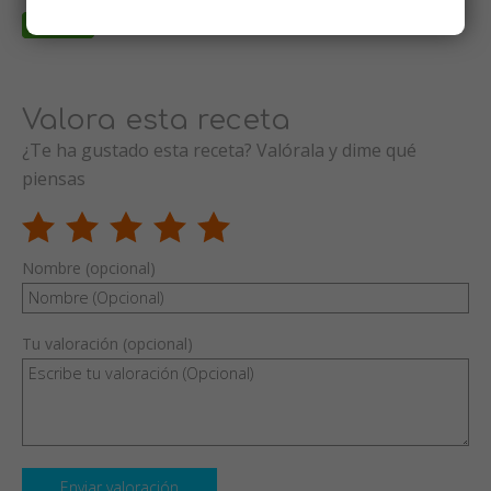
Valora esta receta
¿Te ha gustado esta receta? Valórala y dime qué
piensas
Nombre (opcional)
Tu valoración (opcional)
Enviar valoración