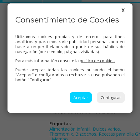
X
Consentimiento de Cookies
Utilizamos cookies propias y de terceros para fines
analíticos y para mostrarle publicidad personalizada en
base a un perfil elaborado a partir de sus hábitos de
navegación (por ejemplo, páginas visitadas).
Para más información consulte la
política de cookies
.
Puede aceptar todas las cookies pulsando el botón
"Aceptar" o configurarlas o rechazar su uso pulsando el
botón "Configurar".
Aceptar
Configurar
Dificultad:
Baja
Tiempo de cocción:
40 minutos
Etiquetas:
Alimentación infantil
,
Dulces varios
,
Thermomix
,
Bizcochos
,
Recetas para olla 
,
Mambo