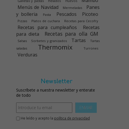
Mambo
Galletas y pastas
Helados
Huevos
Menús de Navidad
Panes
Mermeladas
y bolleria
Pescados
Picoteo
Pasta
Pizzas
Platos de cuchara
Recetas para Cecofry
Recetas para cumpleaños
Recetas
Recetas para olla GM
para dieta
Tartas
Salsas
Sorbetes y granizados
Tartas
Thermomix
saladas
Turrones
Verduras
Newsletter
Suscríbete a nuestra newsletter y enterate
de todo
ENVIAR
He leído y acepto la
política de privacidad