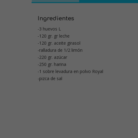
Ingredientes
-3 huevos L
-120 gr. gr leche
-120 gr. aceite girasol
-ralladura de 1/2 limón
-220 gr. azúcar
-250 gr. harina
-1 sobre levadura en polvo Royal
-pizca de sal