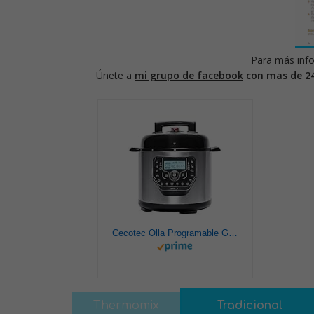
Para más info
Únete a
mi grupo de facebook
con mas de 2
Cecotec Olla Programable GM Modelo H Deluxe. Programable 24 horas, Capacidad 6 litros,Sistema de cocción inteligente, Función báscula,Temperatura ajustable, Presión ajustable
Thermomix
Tradicional