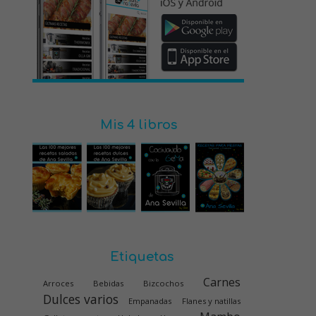
Mis 4 libros
Etiquetas
Carnes
Arroces
Bebidas
Bizcochos
Dulces varios
Empanadas
Flanes y natillas