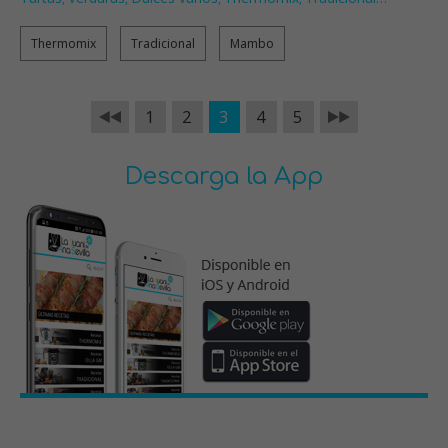
Thermomix
Tradicional
Mambo
1
2
3
4
5
Descarga la App