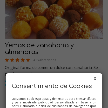
Yemas de zanahoria y
almendras
43 Valoraciones
Original forma de comer un dulce con zanahoria. Se
pueden congelar e ir con…
X
Alimentación infantil
Verduras
Dulces varios
Thermomix
,
,
,
,
Especial Navidad
…
Consentimiento de Cookies
Thermomix
Tradicional
Mambo
Utilizamos cookies propias y de terceros para fines analíticos
y para mostrarle publicidad personalizada en base a un
perfil elaborado a partir de sus hábitos de navegación (por