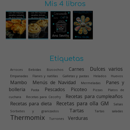
Mis 4 libros
Etiquetas
Dulces varios
Carnes
Arroces
Bebidas
Bizcochos
Empanadas
Flanes y natillas
Galletas y pastas
Helados
Huevos
Mambo
Menús de Navidad
Panes y
Mermeladas
bolleria
Pescados
Picoteo
Pasta
Pizzas
Platos de
Recetas para cumpleaños
cuchara
Recetas para Cecofry
Recetas para olla GM
Recetas para dieta
Salsas
Tartas
Sorbetes y granizados
Tartas saladas
Thermomix
Verduras
Turrones