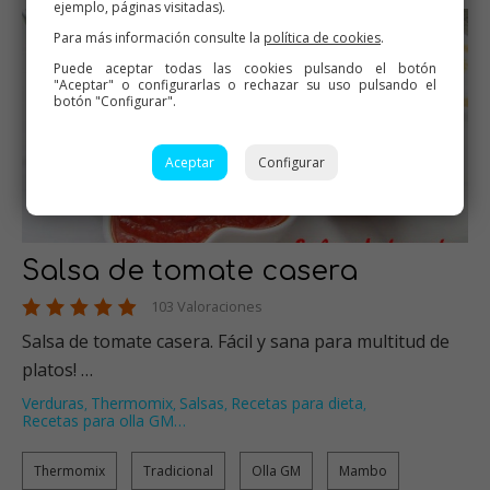
ejemplo, páginas visitadas).
Para más información consulte la
política de cookies
.
Puede aceptar todas las cookies pulsando el botón
"Aceptar" o configurarlas o rechazar su uso pulsando el
botón "Configurar".
Aceptar
Configurar
Salsa de tomate casera
103 Valoraciones
Salsa de tomate casera. Fácil y sana para multitud de
platos! …
Verduras
Thermomix
Salsas
Recetas para dieta
,
,
,
,
Recetas para olla GM
…
Thermomix
Tradicional
Olla GM
Mambo