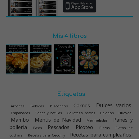
Mis 4 libros
Etiquetas
Dulces varios
Carnes
Arroces
Bebidas
Bizcochos
Empanadas
Flanes y natillas
Galletas y pastas
Helados
Huevos
Mambo
Menús de Navidad
Panes y
Mermeladas
bolleria
Pescados
Picoteo
Pasta
Pizzas
Platos de
Recetas para cumpleaños
cuchara
Recetas para Cecofry