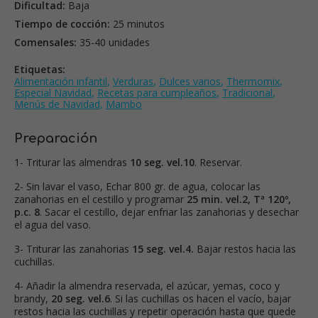
Dificultad:
Baja
Tiempo de cocción:
25 minutos
Comensales:
35-40 unidades
Etiquetas:
Alimentación infantil
,
Verduras
,
Dulces varios
,
Thermomix
,
Especial Navidad
,
Recetas para cumpleaños
,
Tradicional
,
Menús de Navidad
,
Mambo
Preparación
1- Triturar las almendras
10 seg. vel.10
. Reservar.
2- Sin lavar el vaso, Echar 800 gr. de agua, colocar las
zanahorias en el cestillo y programar
25 min. vel.2, Tª 120º,
p.c. 8
. Sacar el cestillo, dejar enfriar las zanahorias y desechar
el agua del vaso.
3- Triturar las zanahorias
15 seg. vel.4.
Bajar restos hacia las
cuchillas.
4- Añadir la almendra reservada, el azúcar, yemas, coco y
brandy,
20 seg. vel.6
. Si las cuchillas os hacen el vacío, bajar
restos hacia las cuchillas y repetir operación hasta que quede