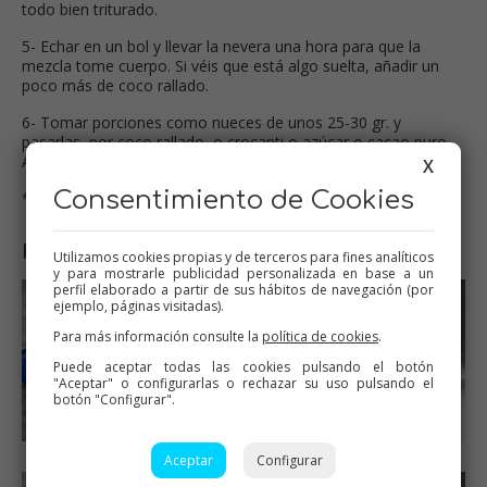
todo bien triturado.
5- Echar en un bol y llevar la nevera una hora para que la
mezcla tome cuerpo. Si véis que está algo suelta, añadir un
poco más de coco rallado.
6- Tomar porciones como nueces de unos 25-30 gr. y
pasarlas, por coco rallado, o crocanti,o azúcar o cacao puro.
Admiten muy bien la congelacón.
X
Consentimiento de Cookies
*Rinden unas 35-40 unidades.
Paso a paso
Utilizamos cookies propias y de terceros para fines analíticos
y para mostrarle publicidad personalizada en base a un
perfil elaborado a partir de sus hábitos de navegación (por
ejemplo, páginas visitadas).
Para más información consulte la
política de cookies
.
Puede aceptar todas las cookies pulsando el botón
"Aceptar" o configurarlas o rechazar su uso pulsando el
botón "Configurar".
Aceptar
Configurar