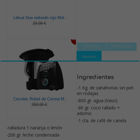
Lékué Duo redondo rojo Molde pastel, Silicona, 23 x 7 x 23 cm
29,90 €
46%
Thermomix
Tradicional
Mambo
Ingredientes
-1 Kg. de zanahorias sin piel
en rodajas
Cecotec Robot de Cocina Multifunción Mambo 9590. 1700 W, 30 Funciones, Cuchara MamboMix, Jarra Habana y Jarra de acero inoxidable de 3.3 L, Apta para lavavajillas, Báscula incorporada, Recetario
-800 gr. agua (Vaso)
259,00 €
-80 gr. coco rallado +
adorno
-1 cta. de café de canela
-ralladura 1 naranja o limón
-200 gr. leche condensada