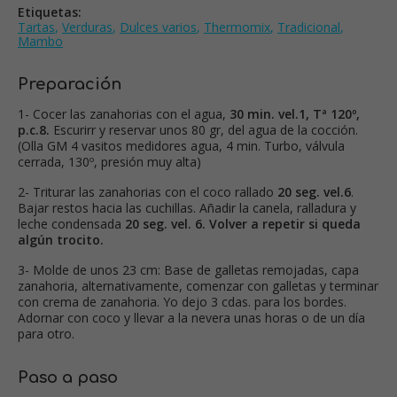
Etiquetas:
Tartas
,
Verduras
,
Dulces varios
,
Thermomix
,
Tradicional
,
Mambo
Preparación
1- Cocer las zanahorias con el agua,
30 min. vel.1, Tª 120º,
p.c.8.
Escurirr y reservar unos 80 gr, del agua de la cocción.
(Olla GM 4 vasitos medidores agua, 4 min. Turbo, válvula
cerrada, 130º, presión muy alta)
2- Triturar las zanahorias con el coco rallado
20 seg. vel.6
.
Bajar restos hacia las cuchillas. Añadir la canela, ralladura y
leche condensada
20 seg. vel. 6. Volver a repetir si queda
algún trocito.
3- Molde de unos 23 cm: Base de galletas remojadas, capa
zanahoria, alternativamente, comenzar con galletas y terminar
con crema de zanahoria. Yo dejo 3 cdas. para los bordes.
Adornar con coco y llevar a la nevera unas horas o de un día
para otro.
Paso a paso