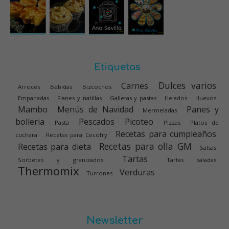
Etiquetas
Dulces varios
Carnes
Arroces
Bebidas
Bizcochos
Empanadas
Flanes y natillas
Galletas y pastas
Helados
Huevos
Mambo
Menús de Navidad
Panes y
Mermeladas
bolleria
Pescados
Picoteo
Pasta
Pizzas
Platos de
Recetas para cumpleaños
cuchara
Recetas para Cecofry
Recetas para olla GM
Recetas para dieta
Salsas
Tartas
Sorbetes y granizados
Tartas saladas
Thermomix
Verduras
Turrones
Newsletter