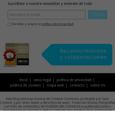
Suscríbete a nuestra newsletter y enterate de todo
ENVIAR
He leído y acepto la
política de privacidad
Inicio
aviso legal
política de privacidad
política de cookies
mapa web
contacto
sobre mi
Este blog está bajo licencia de Creative Commons, protegido por Save
Creative, y por tanto sujeto a derechos de autor. Todas las recetas, fotografías
y el resto de contenidos, NO PUEDEN SER COPIADOS ni publicados total o
parcialmente en otro blog, web o cualquier otro medios sin la autorización
previa por escrito de la autora.