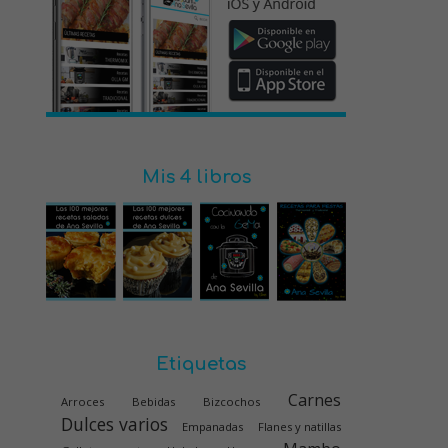
Mis 4 libros
Etiquetas
Carnes
Arroces
Bebidas
Bizcochos
Dulces varios
Empanadas
Flanes y natillas