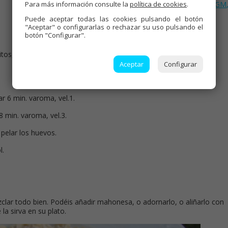
Para más información consulte la
política de cookies
.
Verduras
,
Thermomix
,
Recetas para olla GM
Mambo
Puede aceptar todas las cookies pulsando el botón
"Aceptar" o configurarlas o rechazar su uso pulsando el
botón "Configurar".
ditos, patatas en la bandeja y zanahorias en el fondo del varoma.
Aceptar
Configurar
ar 6 min. varoma, vel.1.
8 min. varoma, vel.3.
 pelar los huevos.
l.
clar todo bien. Podéis añadir mahonesa, o adornarlo, o aliñarlo con
la sirva en su plato.