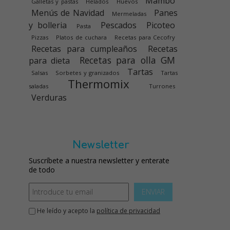
Mambo
Galletas y pastas
Helados
Huevos
Menús de Navidad
Panes
Mermeladas
y bolleria
Pescados
Picoteo
Pasta
Pizzas
Platos de cuchara
Recetas para Cecofry
Recetas para cumpleaños
Recetas
Recetas para olla GM
para dieta
Tartas
Salsas
Sorbetes y granizados
Tartas
Thermomix
saladas
Turrones
Verduras
Newsletter
Suscríbete a nuestra newsletter y enterate
de todo
ENVIAR
He leído y acepto la
política de privacidad