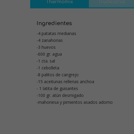
Thermomix
Tradicional
Ingredientes
-4 patatas medianas
-4 zanahorias
-3 huevos
-600 gr. agua
-1 cta. sal
-1 cebolleta
-8 palitos de cangrejo
-15 aceitunas rellenas anchoa
- 1 latita de guisantes
-100 gr. atún desmigado
-mahonesa y pimientos asados adorno