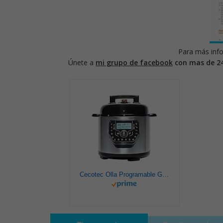
Para más info
Únete a
mi grupo de facebook
con mas de 2
Cecotec Olla Programable GM Modelo H Deluxe. Programable 24 horas, Capacidad 6 litros,Sistema de cocción inteligente, Función báscula,Temperatura ajustable, Presión ajustable