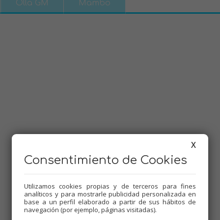
Olla GM
Mambo
X
Consentimiento de Cookies
Dificultad:
Baja
Tiempo de cocción:
25 minutos
Utilizamos cookies propias y de terceros para fines
analíticos y para mostrarle publicidad personalizada en
Comensales:
4
base a un perfil elaborado a partir de sus hábitos de
navegación (por ejemplo, páginas visitadas).
Etiquetas: