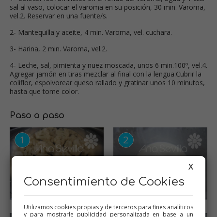
sal al vaso, colocar el varoma en su posición, 30 min. Varoma,
vel.2. Reservar en una fuente/s.
2- Mantequilla y aceite, 4 min. Varoma, vel. cuchara.
3- Harina, 2 min. Varoma, vel.2.
4- Leche, sal, pimienta y nuez moscada, unos 6 min.100º, vel.4.
Agregar jamón en tiras mezclar al final con la lengua.Cubrir la
coliflor, espolvorear queso rallado y gratinar unos 10 minutos,
hasta que tome color.
Paso a paso
X
Consentimiento de Cookies
Utilizamos cookies propias y de terceros para fines analíticos
y para mostrarle publicidad personalizada en base a un