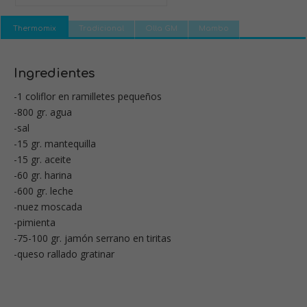
Thermomix
Tradicional
Olla GM
Mambo
Ingredientes
-1 coliflor en ramilletes pequeños
-800 gr. agua
-sal
-15 gr. mantequilla
-15 gr. aceite
-60 gr. harina
-600 gr. leche
-nuez moscada
-pimienta
-75-100 gr. jamón serrano en tiritas
-queso rallado gratinar