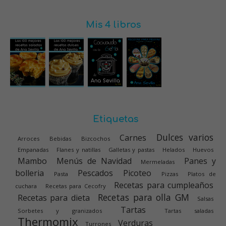
Mis 4 libros
Etiquetas
Dulces varios
Carnes
Arroces
Bebidas
Bizcochos
Empanadas
Flanes y natillas
Galletas y pastas
Helados
Huevos
Mambo
Menús de Navidad
Panes y
Mermeladas
bolleria
Pescados
Picoteo
Pasta
Pizzas
Platos de
Recetas para cumpleaños
cuchara
Recetas para Cecofry
Recetas para olla GM
Recetas para dieta
Salsas
Tartas
Sorbetes y granizados
Tartas saladas
Thermomix
Verduras
Turrones