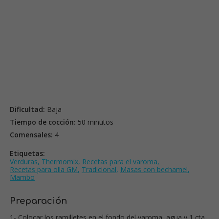
Dificultad:
Baja
Tiempo de cocción:
50 minutos
Comensales:
4
Etiquetas:
Verduras
,
Thermomix
,
Recetas para el varoma
,
Recetas para olla GM
,
Tradicional
,
Masas con bechamel
,
Mambo
Preparación
1- Colocar los ramilletes en el fondo del varoma, agua y 1 cta.