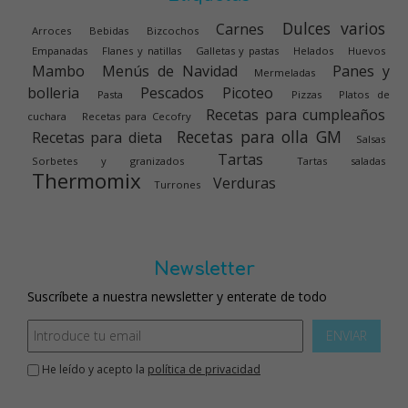
Dulces varios
Carnes
Arroces
Bebidas
Bizcochos
Empanadas
Flanes y natillas
Galletas y pastas
Helados
Huevos
Mambo
Menús de Navidad
Panes y
Mermeladas
bolleria
Pescados
Picoteo
Pasta
Pizzas
Platos de
Recetas para cumpleaños
cuchara
Recetas para Cecofry
Recetas para olla GM
Recetas para dieta
Salsas
Tartas
Sorbetes y granizados
Tartas saladas
Thermomix
Verduras
Turrones
Newsletter
Suscríbete a nuestra newsletter y enterate de todo
ENVIAR
He leído y acepto la
política de privacidad