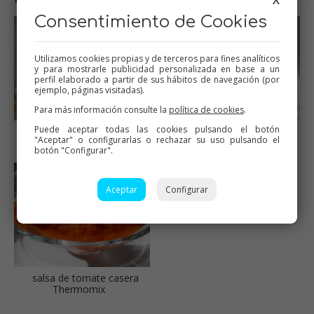
Consentimiento de Cookies
Utilizamos cookies propias y de terceros para fines analíticos
y para mostrarle publicidad personalizada en base a un
perfil elaborado a partir de sus hábitos de navegación (por
ejemplo, páginas visitadas).
Para más información consulte la
política de cookies
.
Puede aceptar todas las cookies pulsando el botón
Picar las verduras del
Sofrito
"Aceptar" o configurarlas o rechazar su uso pulsando el
sofrito
botón "Configurar".
Aceptar
Configurar
salsa de tomate casera
Thermomix