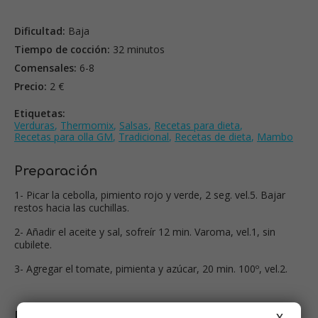
Dificultad:
Baja
Tiempo de cocción:
32 minutos
Comensales:
6-8
Precio:
2 €
Etiquetas:
Verduras
,
Thermomix
,
Salsas
,
Recetas para dieta
,
Recetas para olla GM
,
Tradicional
,
Recetas de dieta
,
Mambo
Preparación
1- Picar la cebolla, pimiento rojo y verde, 2 seg. vel.5. Bajar
restos hacia las cuchillas.
2- Añadir el aceite y sal, sofreír 12 min. Varoma, vel.1, sin
cubilete.
3- Agregar el tomate, pimienta y azúcar, 20 min. 100º, vel.2.
Paso a paso
X