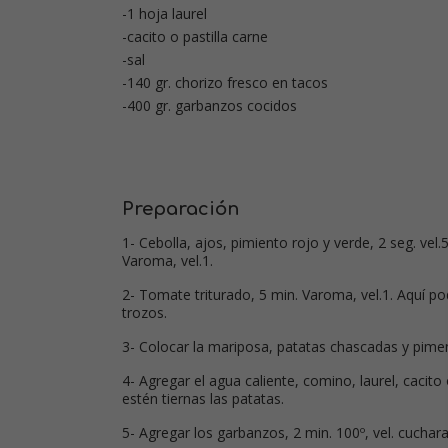
-1 hoja laurel
-cacito o pastilla carne
-sal
-140 gr. chorizo fresco en tacos
-400 gr. garbanzos cocidos
Preparación
1- Cebolla, ajos, pimiento rojo y verde, 2 seg. vel.5
Varoma, vel.1.
2- Tomate triturado, 5 min. Varoma, vel.1. Aquí pod
trozos.
3- Colocar la mariposa, patatas chascadas y pimen
4- Agregar el agua caliente, comino, laurel, cacito
estén tiernas las patatas.
5- Agregar los garbanzos, 2 min. 100º, vel. cuchara