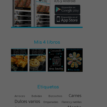
Mis 4 libros
Etiquetas
Carnes
Arroces
Bebidas
Bizcochos
Dulces varios
Empanadas
Flanes y natillas