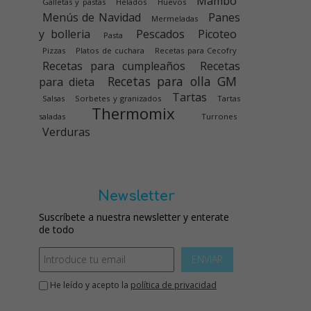
Mambo
Galletas y pastas
Helados
Huevos
Menús de Navidad
Panes
Mermeladas
y bolleria
Pescados
Picoteo
Pasta
Pizzas
Platos de cuchara
Recetas para Cecofry
Recetas para cumpleaños
Recetas
Recetas para olla GM
para dieta
Tartas
Salsas
Sorbetes y granizados
Tartas
Thermomix
saladas
Turrones
Verduras
Newsletter
Suscríbete a nuestra newsletter y enterate
de todo
ENVIAR
He leído y acepto la
política de privacidad