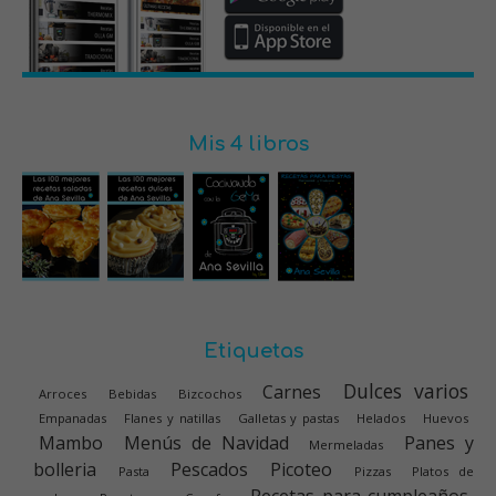
Mis 4 libros
Etiquetas
Dulces varios
Carnes
Arroces
Bebidas
Bizcochos
Empanadas
Flanes y natillas
Galletas y pastas
Helados
Huevos
Mambo
Menús de Navidad
Panes y
Mermeladas
bolleria
Pescados
Picoteo
Pasta
Pizzas
Platos de