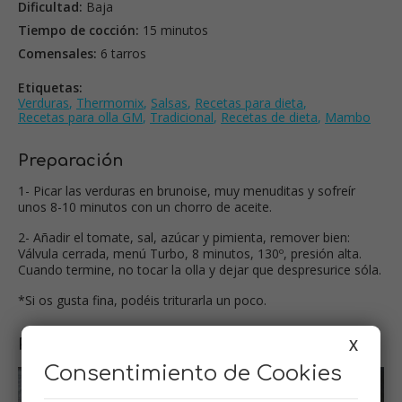
Dificultad:
Baja
Tiempo de cocción:
15 minutos
Comensales:
6 tarros
Etiquetas:
Verduras
,
Thermomix
,
Salsas
,
Recetas para dieta
,
Recetas para olla GM
,
Tradicional
,
Recetas de dieta
,
Mambo
Preparación
1- Picar las verduras en brunoise, muy menuditas y sofreír
unos 8-10 minutos con un chorro de aceite.
2- Añadir el tomate, sal, azúcar y pimienta, remover bien:
Válvula cerrada, menú Turbo, 8 minutos, 130º, presión alta.
Cuando termine, no tocar la olla y dejar que despresurice sóla.
*Si os gusta fina, podéis triturarla un poco.
X
Paso a paso
Consentimiento de Cookies