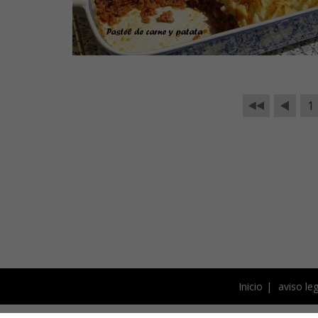
1
Inicio
aviso leg