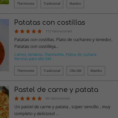
Thermomix
Tradicional
Mambo
Patatas con costillas
112 Valoraciones
Patatas con costillas. Plato de cuchareo y tenedor,
Patatas con costilleja…
Carnes
Verduras
Thermomix
Platos de cuchara
,
,
,
,
Recetas para olla GM
…
Thermomix
Tradicional
Olla GM
Mambo
Pastel de carne y patata
69 Valoraciones
Un pastel de carne y patata , súper sencillo , muy
completo y delicioso! …