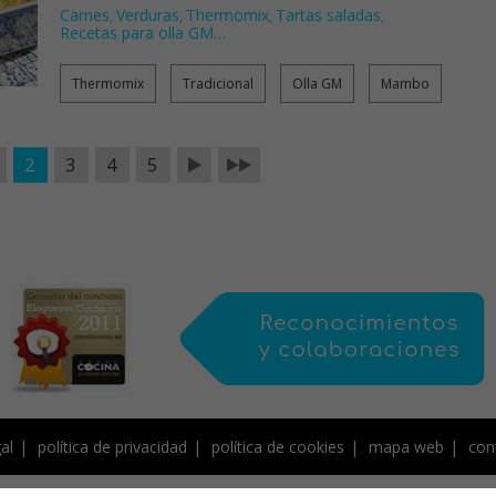
Carnes
Verduras
Thermomix
Tartas saladas
,
,
,
,
Recetas para olla GM
…
Thermomix
Tradicional
Olla GM
Mambo
2
3
4
5
al
política de privacidad
política de cookies
mapa web
con