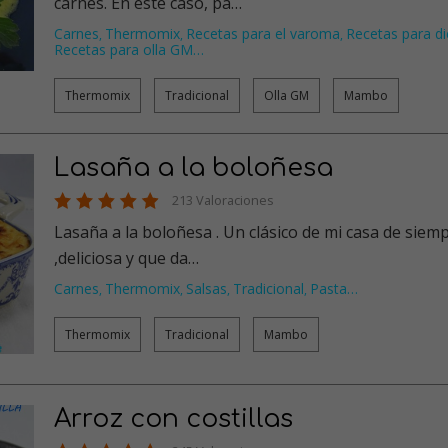
carnes. En este caso, pa…
Carnes
Thermomix
Recetas para el varoma
Recetas para di
,
,
,
Recetas para olla GM
…
Thermomix
Tradicional
Olla GM
Mambo
Lasaña a la boloñesa
213 Valoraciones
Lasaña a la boloñesa . Un clásico de mi casa de siem
,deliciosa y que da…
Carnes
Thermomix
Salsas
Tradicional
Pasta
…
,
,
,
,
Thermomix
Tradicional
Mambo
Arroz con costillas