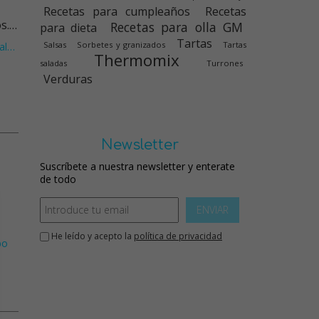
Recetas para cumpleaños
Recetas
os.…
Recetas para olla GM
para dieta
Tartas
Salsas
Sorbetes y granizados
Tartas
al
…
Thermomix
saladas
Turrones
Verduras
Newsletter
Suscríbete a nuestra newsletter y enterate
de todo
ENVIAR
He leído y acepto la
política de privacidad
bo