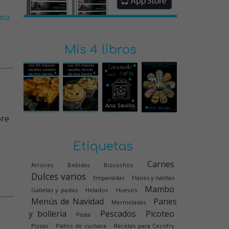
eta
,
Mis 4 libros
pre
Etiquetas
Carnes
Arroces
Bebidas
Bizcochos
Dulces varios
Empanadas
Flanes y natillas
Mambo
Galletas y pastas
Helados
Huevos
Menús de Navidad
Panes
Mermeladas
y bolleria
Pescados
Picoteo
Pasta
Pizzas
Platos de cuchara
Recetas para Cecofry