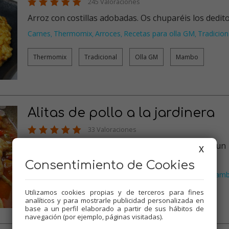
245 Valoraciones
Arroz con costillas adobadas. Os chuparéis los dedit
Carnes
Thermomix
Arroces
Recetas para olla GM
Tradicion
,
,
,
,
Thermomix
Tradicional
Olla GM
Mambo
Alitas de pollo a la jardinera
33 Valoraciones
Pollo con mucha verdura. Receta fácil y que rinde un
X
montón.…
Consentimiento de Cookies
Carnes
Thermomix
Recetas para olla GM
Tradicional
Mam
,
,
,
,
Utilizamos cookies propias y de terceros para fines
Thermomix
Tradicional
Olla GM
Mambo
analíticos y para mostrarle publicidad personalizada en
base a un perfil elaborado a partir de sus hábitos de
navegación (por ejemplo, páginas visitadas).