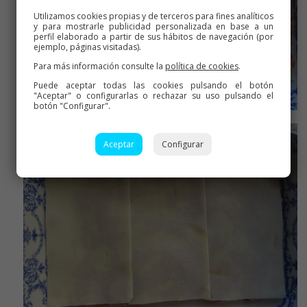
Utilizamos cookies propias y de terceros para fines analíticos
y para mostrarle publicidad personalizada en base a un
perfil elaborado a partir de sus hábitos de navegación (por
ejemplo, páginas visitadas).
Para más información consulte la
política de cookies
.
Puede aceptar todas las cookies pulsando el botón
"Aceptar" o configurarlas o rechazar su uso pulsando el
botón "Configurar".
Boloñesa
Aceptar
Configurar