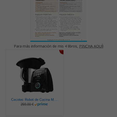
Para más información de mis 4 libros,
PINCHA AQUÍ!
27%
Cecotec Robot de Cocina Multifunción Mambo 9590. 1700 W, 30 Funciones, Cuchara MamboMix, Jarra Habana y Jarra de acero inoxidable de 3.3 L, Apta para lavavajillas, Báscula incorporada, Recetario
259,00 €