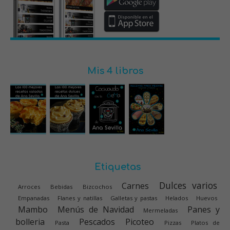
Mis 4 libros
Etiquetas
Dulces varios
Carnes
Arroces
Bebidas
Bizcochos
Empanadas
Flanes y natillas
Galletas y pastas
Helados
Huevos
Mambo
Menús de Navidad
Panes y
Mermeladas
bolleria
Pescados
Picoteo
Pasta
Pizzas
Platos de