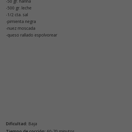
-50 gr. harina
-500 gr. leche
-1/2 cta. sal
-pimienta negra
-nuez moscada
-queso rallado espolvorear
Dificultad:
Baja
Tiempo de cocción:
60-70 minutos