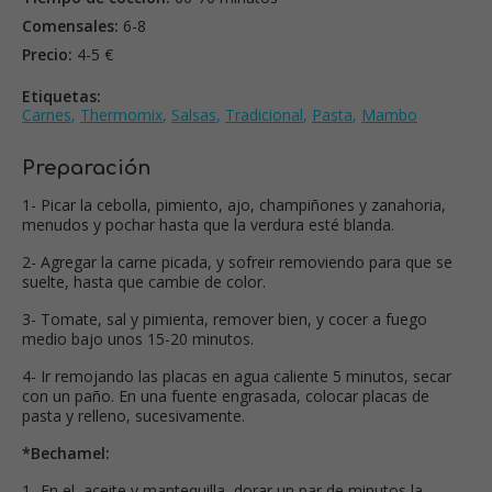
Comensales:
6-8
Precio:
4-5 €
Etiquetas:
Carnes
,
Thermomix
,
Salsas
,
Tradicional
,
Pasta
,
Mambo
Preparación
1- Picar la cebolla, pimiento, ajo, champiñones y zanahoria,
menudos y pochar hasta que la verdura esté blanda.
2- Agregar la carne picada, y sofreir removiendo para que se
suelte, hasta que cambie de color.
3- Tomate, sal y pimienta, remover bien, y cocer a fuego
medio bajo unos 15-20 minutos.
4- Ir remojando las placas en agua caliente 5 minutos, secar
con un paño. En una fuente engrasada, colocar placas de
pasta y relleno, sucesivamente.
*Bechamel:
1- En el aceite y mantequilla, dorar un par de minutos la