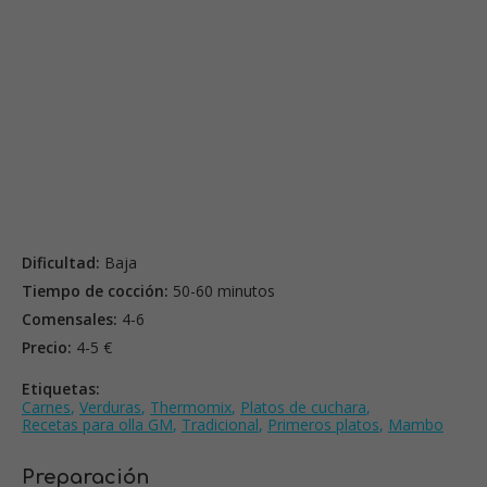
Dificultad:
Baja
Tiempo de cocción:
50-60 minutos
Comensales:
4-6
Precio:
4-5 €
Etiquetas:
Carnes
,
Verduras
,
Thermomix
,
Platos de cuchara
,
Recetas para olla GM
,
Tradicional
,
Primeros platos
,
Mambo
Preparación