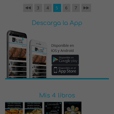
3
4
5
6
7
Descarga la App
Mis 4 libros