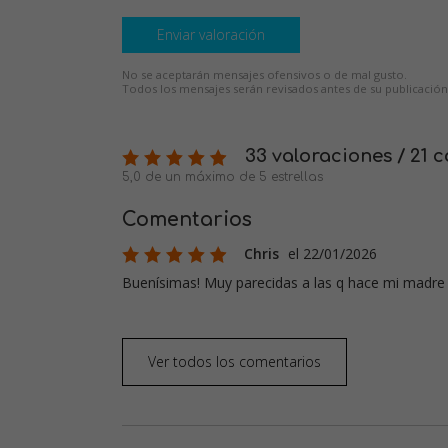
Enviar valoración
No se aceptarán mensajes ofensivos o de mal gusto.
Todos los mensajes serán revisados antes de su publicación
33 valoraciones / 21 
5,0 de un máximo de 5 estrellas
Comentarios
Chris
el 22/01/2026
Buenísimas! Muy parecidas a las q hace mi madre
Ver todos los comentarios