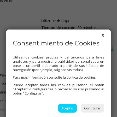
das en dos
Dificultad:
Baja
Tiempo de cocción:
50 minutos
Comensales:
4
X
Consentimiento de Cookies
Etiquetas:
Carnes
,
Thermomix
,
Recetas para olla GM
,
Tradicional
,
Mambo
Utilizamos cookies propias y de terceros para fines
analíticos y para mostrarle publicidad personalizada en
base a un perfil elaborado a partir de sus hábitos de
navegación (por ejemplo, páginas visitadas).
eg., vel.6
. Añadir el aceite,
12 min. vel.1, T 110º, p.c.7.
Para más información consulte la
política de cookies
.
 p.c.7.
Puede aceptar todas las cookies pulsando el botón
"Aceptar" o configurarlas o rechazar su uso pulsando el
anahorias y caldo carne,
30 min. vel.1, Tª 100º, p.c.6.
botón "Configurar".
Tª 100º, p.c.6.
Aceptar
Configurar
nas patatas que se hagan al vapor.