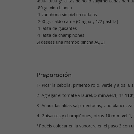
-800-1.000 gr. alitas de pollo salpimentadas parti
-80 gr. vino blanco
-1 zanahoria sin piel en rodajas
-200 gr. caldo carne (O agua y 1/2 pastilla)
-1 latita de guisantes
-1 latita de champiñones
Si deseas una mambo pincha AQUI
Preparación
1- Picar la cebolla, pimiento rojo, verde y ajos,
6 s
2- Agregar el tomate y laurel,
5 min.vel.1, Tª 110º,
3- Añadir las alitas salpimentadas, vino blanco, z
4- Guisantes y champiñones, otros
10 min. vel.1, 
*Podéis colocar en la vaporera en el paso 3 con u