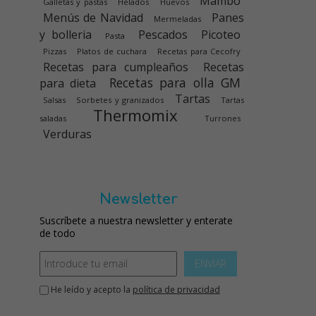
Mambo
Galletas y pastas
Helados
Huevos
Menús de Navidad
Panes
Mermeladas
y bolleria
Pescados
Picoteo
Pasta
Pizzas
Platos de cuchara
Recetas para Cecofry
Recetas para cumpleaños
Recetas
Recetas para olla GM
para dieta
Tartas
Salsas
Sorbetes y granizados
Tartas
Thermomix
saladas
Turrones
Verduras
Newsletter
Suscríbete a nuestra newsletter y enterate
de todo
ENVIAR
He leído y acepto la
política de privacidad