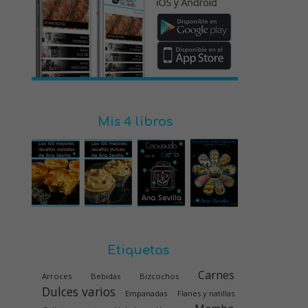
Mis 4 libros
Etiquetas
Carnes
Arroces
Bebidas
Bizcochos
Dulces varios
Empanadas
Flanes y natillas