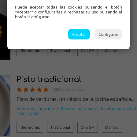
Arroz de verduras
Puede aceptar todas las cookies pulsando el botón
"Aceptar" o configurarlas o rechazar su uso pulsando el
160 Valoraciones
botón "Configurar".
Arroz con verduras sano, económico y riquísimo!…
Verduras
Thermomix
Arroces
Recetas para dieta
,
,
,
,
Aceptar
Configurar
Recetas para olla GM
…
Thermomix
Tradicional
Olla GM
Mambo
Pisto tradicional
203 Valoraciones
Pisto de verduras, un clásico de la cocina española.…
Verduras
Thermomix
Recetas para dieta
Recetas para olla
,
,
,
Tradicional
…
Thermomix
Tradicional
Olla GM
Mambo