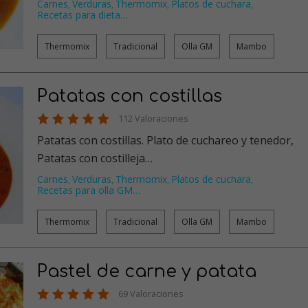
Carnes
Verduras
Thermomix
Platos de cuchara
,
,
,
,
Recetas para dieta
…
Thermomix
Tradicional
Olla GM
Mambo
Patatas con costillas
112 Valoraciones
Patatas con costillas. Plato de cuchareo y tenedor,
Patatas con costilleja…
Carnes
Verduras
Thermomix
Platos de cuchara
,
,
,
,
Recetas para olla GM
…
Thermomix
Tradicional
Olla GM
Mambo
Pastel de carne y patata
69 Valoraciones