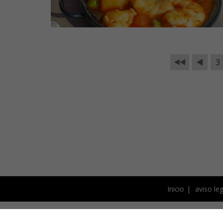
3
Inicio
aviso leg
Este blog está bajo licencia 
fotografías y el resto de 