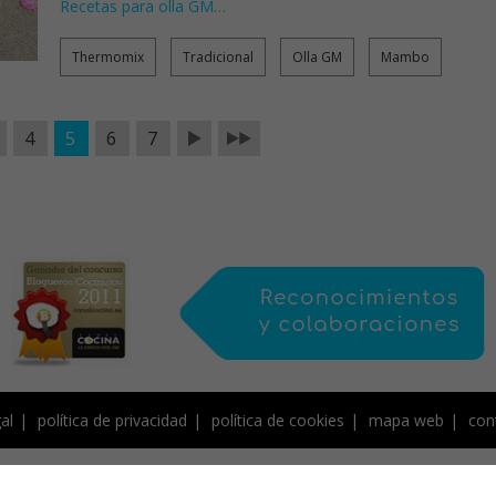
Recetas para olla GM
…
Thermomix
Tradicional
Olla GM
Mambo
4
5
6
7
al
política de privacidad
política de cookies
mapa web
con
de Creative Commons, protegido por Save Creative, y por tanto sujeto a derecho
contenidos, NO PUEDEN SER COPIADOS ni publicados total o parcialmente en otro