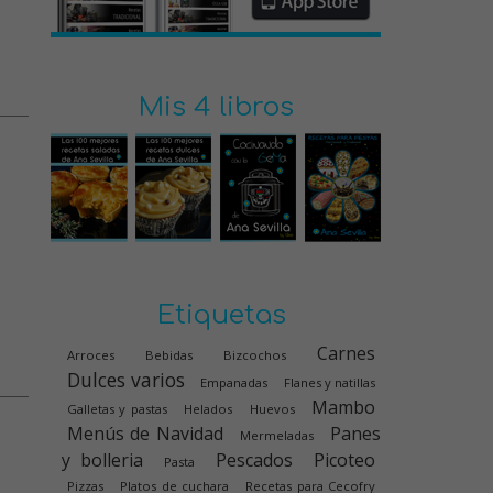
Mis 4 libros
Etiquetas
Carnes
Arroces
Bebidas
Bizcochos
Dulces varios
Empanadas
Flanes y natillas
Mambo
Galletas y pastas
Helados
Huevos
Menús de Navidad
Panes
Mermeladas
y bolleria
Pescados
Picoteo
Pasta
Pizzas
Platos de cuchara
Recetas para Cecofry