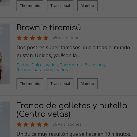
Thermomix
Tradicional
Mambo
Brownie tiramisú
48 Valoraciones
Dos postres súper famosos, que a todo el mundo
gustan. Unidos, ya, !!son la…
Tartas
Dulces varios
Thermomix
Bizcochos
,
,
,
,
Recetas para cumpleaños
…
Thermomix
Tradicional
Mambo
Tronco de galletas y nutella
(Centro velas)
36 Valoraciones
Un dulce muy resultón que se hace en 10 minutos.