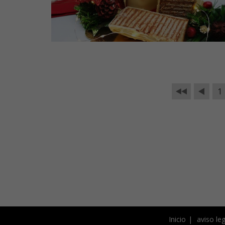
1
Inicio
aviso leg