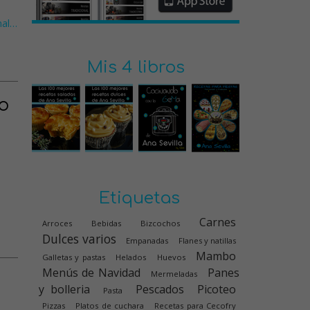
nal
…
Mis 4 libros
o
Etiquetas
Carnes
Arroces
Bebidas
Bizcochos
Dulces varios
Empanadas
Flanes y natillas
Mambo
Galletas y pastas
Helados
Huevos
Menús de Navidad
Panes
Mermeladas
y bolleria
Pescados
Picoteo
Pasta
Pizzas
Platos de cuchara
Recetas para Cecofry