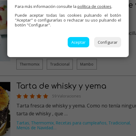
Tarta mousse de mascarpone 
Para más información consulte la
política de cookies
.
fresas
Puede aceptar todas las cookies pulsando el botón
"Aceptar" o configurarlas o rechazar su uso pulsando el
79 Valoraciones
botón "Configurar".
Una tarta con poquísimos ingredientes y muy sencill
pero original. …
Aceptar
Configurar
Tartas
Dulces varios
Thermomix
Tradicional
Mambo
,
,
,
,
Thermomix
Tradicional
Mambo
Tarta de whisky y yema
59 Valoraciones
Tarta fresca de whisky y yema. Como no tenía ningu
tarta de whisky , que …
Tartas
Thermomix
Recetas para cumpleaños
Tradicional
,
,
,
,
Menús de Navidad
…