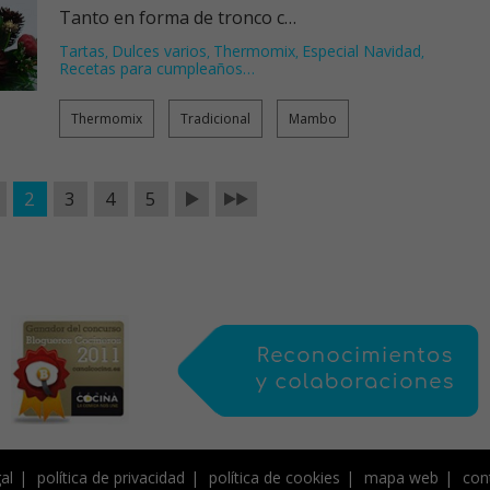
Tanto en forma de tronco c…
Tartas
Dulces varios
Thermomix
Especial Navidad
,
,
,
,
Recetas para cumpleaños
…
Thermomix
Tradicional
Mambo
2
3
4
5
al
política de privacidad
política de cookies
mapa web
con