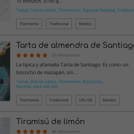
15 minutos. Si no q…
Tartas
Dulces varios
Thermomix
Especial Navidad
Tradicio
,
,
,
,
Thermomix
Tradicional
Mambo
Tarta de almendra de Santiag
39 Valoraciones
La típica y afamada Tarta de Santiago. Es como un
bizcocho de mazapán, sin …
Tartas
Dulces varios
Thermomix
Bizcochos
,
,
,
,
Recetas para olla GM
…
Thermomix
Tradicional
Olla GM
Mambo
Tiramisú de limón
48 Valoraciones