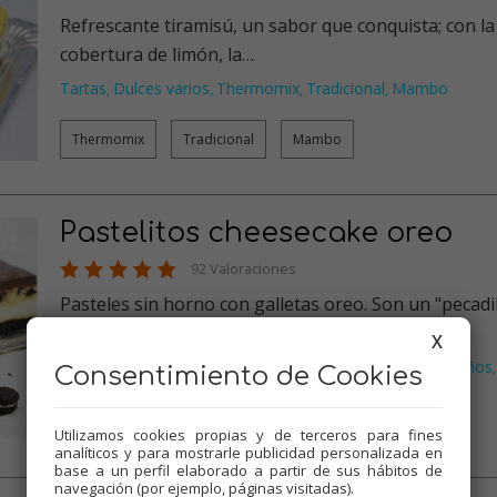
Refrescante tiramisú, un sabor que conquista; con la
cobertura de limón, la…
Tartas
Dulces varios
Thermomix
Tradicional
Mambo
,
,
,
,
Thermomix
Tradicional
Mambo
Pastelitos cheesecake oreo
92 Valoraciones
Pasteles sin horno con galletas oreo. Son un "pecadil
para ocasiones es…
X
Tartas
Dulces varios
Thermomix
Recetas para cumpleaños
,
,
,
,
Consentimiento de Cookies
Tradicional
…
Utilizamos cookies propias y de terceros para fines
Thermomix
Tradicional
Mambo
analíticos y para mostrarle publicidad personalizada en
base a un perfil elaborado a partir de sus hábitos de
navegación (por ejemplo, páginas visitadas).