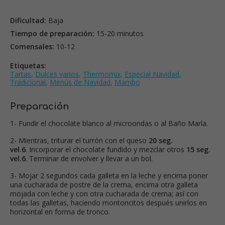
Dificultad:
Baja
Tiempo de preparación:
15-20 minutos
Comensales:
10-12
Etiquetas:
Tartas
,
Dulces varios
,
Thermomix
,
Especial Navidad
,
Tradicional
,
Menús de Navidad
,
Mambo
Preparación
1- Fundir el chocolate blanco al microondas o al Baño María.
2- Mientras, triturar el turrón con el queso
20 seg.
vel.6
. Incorporar el chocolate fundido y mezclar otros
15 seg.
vel.6
. Terminar de envolver y llevar a un bol.
3- Mojar 2 segundos cada galleta en la leche y encima poner
una cucharada de postre de la crema, encima otra galleta
mojada con leche y con otra cucharada de crema; así con
todas las galletas, haciendo montoncitos después unirlos en
horizontal en forma de tronco.