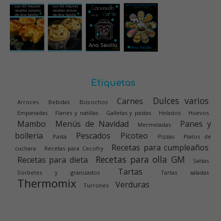
Etiquetas
Dulces varios
Carnes
Arroces
Bebidas
Bizcochos
Empanadas
Flanes y natillas
Galletas y pastas
Helados
Huevos
Mambo
Menús de Navidad
Panes y
Mermeladas
bolleria
Pescados
Picoteo
Pasta
Pizzas
Platos de
Recetas para cumpleaños
cuchara
Recetas para Cecofry
Recetas para olla GM
Recetas para dieta
Salsas
Tartas
Sorbetes y granizados
Tartas saladas
Thermomix
Verduras
Turrones