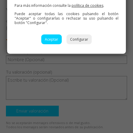
Para más información consulte la
política de cookies
.
Valora esta receta
Puede aceptar todas las cookies pulsando el botón
"Aceptar" o configurarlas o rechazar su uso pulsando el
¿Te ha gustado esta receta? Valórala y dime qué
botón "Configurar".
piensas
Aceptar
Configurar
Nombre (opcional)
Tu valoración (opcional)
Enviar valoración
No se aceptarán mensajes ofensivos o de mal gusto.
Todos los mensajes serán revisados antes de su publicación.