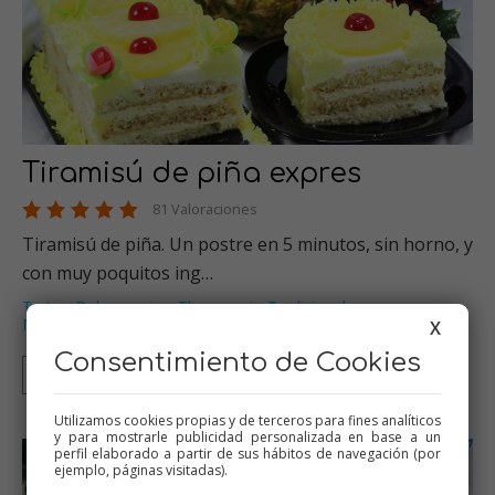
Tiramisú de piña expres
81 Valoraciones
Tiramisú de piña. Un postre en 5 minutos, sin horno, y
con muy poquitos ing…
Tartas
Dulces varios
Thermomix
Tradicional
,
,
,
,
Menús de Navidad
…
X
Consentimiento de Cookies
Thermomix
Tradicional
Mambo
Utilizamos cookies propias y de terceros para fines analíticos
y para mostrarle publicidad personalizada en base a un
perfil elaborado a partir de sus hábitos de navegación (por
ejemplo, páginas visitadas).