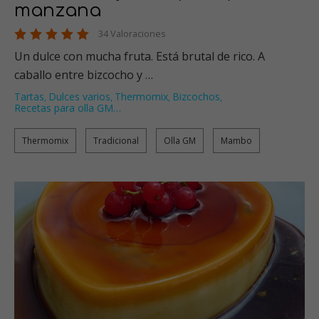
manzana
34 Valoraciones
Un dulce con mucha fruta. Está brutal de rico. A
caballo entre bizcocho y …
Tartas
Dulces varios
Thermomix
Bizcochos
,
,
,
,
Recetas para olla GM
…
Thermomix
Tradicional
Olla GM
Mambo