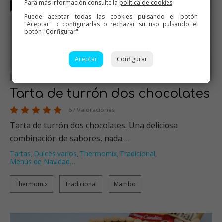
Para más información consulte la
política de cookies
.
Puede aceptar todas las cookies pulsando el botón
"Aceptar" o configurarlas o rechazar su uso pulsando el
botón "Configurar".
Aceptar
Configurar
Tarta de turrón dos chocolates
67 Valoraciones
Tarta de turrón dos chocolates. Una deliciosa
combinación de sabores, nada …
Tartas
Dulces varios
Thermomix
Tradicional
,
,
,
,
Menús de Navidad
…
Thermomix
Tradicional
Mambo