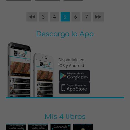
3
4
5
6
7
Descarga la App
Mis 4 libros