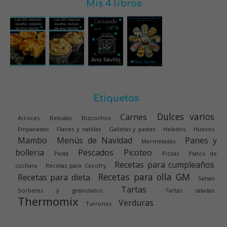
Mis 4 libros
Etiquetas
Dulces varios
Carnes
Arroces
Bebidas
Bizcochos
Empanadas
Flanes y natillas
Galletas y pastas
Helados
Huevos
Mambo
Menús de Navidad
Panes y
Mermeladas
bolleria
Pescados
Picoteo
Pasta
Pizzas
Platos de
Recetas para cumpleaños
cuchara
Recetas para Cecofry
Recetas para olla GM
Recetas para dieta
Salsas
Tartas
Sorbetes y granizados
Tartas saladas
Thermomix
Verduras
Turrones