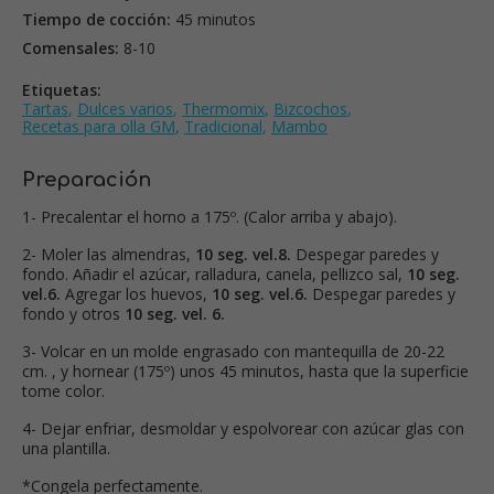
Tiempo de cocción:
45 minutos
Comensales:
8-10
Etiquetas:
Tartas
,
Dulces varios
,
Thermomix
,
Bizcochos
,
Recetas para olla GM
,
Tradicional
,
Mambo
Preparación
1- Precalentar el horno a 175º. (Calor arriba y abajo).
2- Moler las almendras,
10 seg. vel.8.
Despegar paredes y
fondo. Añadir el azúcar, ralladura, canela, pellizco sal,
10 seg.
vel.6.
Agregar los huevos,
10 seg. vel.6.
Despegar paredes y
fondo y otros
10 seg. vel. 6.
3- Volcar en un molde engrasado con mantequilla de 20-22
cm. , y hornear (175º) unos 45 minutos, hasta que la superficie
tome color.
4- Dejar enfriar, desmoldar y espolvorear con azúcar glas con
una plantilla.
*Congela perfectamente.