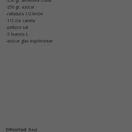
-250 gr. almendra cruda
-250 gr, azúcar
-ralladura 1/2 limón
-1/2 cta. canela
-pellizco sal
-5 huevos L
-azúcar glas espolvorear
Dificultad:
Baja