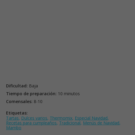
Dificultad:
Baja
Tiempo de preparación:
10 minutos
Comensales:
8-10
Etiquetas:
Tartas
,
Dulces varios
,
Thermomix
,
Especial Navidad
,
Recetas para cumpleaños
,
Tradicional
,
Menús de Navidad
,
Mambo