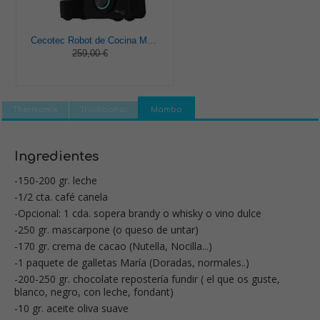
Cecotec Robot de Cocina Multifunción Mambo 9590. 1700 W, 30 Funciones, Cuchara MamboMix, Jarra Habana y Jarra de acero inoxidable de 3.3 L, Apta para lavavajillas, Báscula incorporada, Recetario
259,00 €
Thermomix
Tradicional
Mambo
Ingredientes
-150-200 gr. leche
-1/2 cta. café canela
-Opcional: 1 cda. sopera brandy o whisky o vino dulce
-250 gr. mascarpone (o queso de untar)
-170 gr. crema de cacao (Nutella, Nocilla...)
-1 paquete de galletas María (Doradas, normales..)
-200-250 gr. chocolate repostería fundir ( el que os guste,
blanco, negro, con leche, fondant)
-10 gr. aceite oliva suave