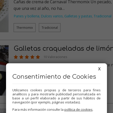
Cañas de crema de Carnaval Thermomix Un pecado,
que una vez al año, no ha…
Panes y bolleria
Dulces varios
Galletas y pastas
Tradicional
,
,
,
Thermomix
Tradicional
Galletas craqueladas de limó
10 Valoraciones
Galletas craqueladas de limón Thermomix Un dulce no
X
amarga a nadie, aunque…
Consentimiento de Cookies
Dulces varios
Thermomix
Galletas y pastas
Tradicional
,
,
,
Utilizamos cookies propias y de terceros para fines
Thermomix
Tradicional
analíticos y para mostrarle publicidad personalizada en
base a un perfil elaborado a partir de sus hábitos de
navegación (por ejemplo, páginas visitadas).
Para más información consulte la
política de cookies
.
Galletas semáforo