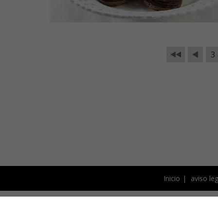
3
Inicio
aviso leg
Este blog está bajo licencia 
fotografías y el resto de 