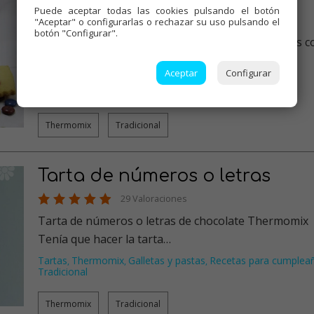
Puede aceptar todas las cookies pulsando el botón
5 Valoraciones
"Aceptar" o configurarlas o rechazar su uso pulsando el
botón "Configurar".
Galletas semáforo Thermomix Galletas para niños con
masa sablé. Muy fáci…
Aceptar
Configurar
Dulces varios
Thermomix
Galletas y pastas
,
,
,
Recetas para cumpleaños
Tradicional
,
Thermomix
Tradicional
Tarta de números o letras
29 Valoraciones
Tarta de números o letras de chocolate Thermomix
Tenía que hacer la tarta…
Tartas
Thermomix
Galletas y pastas
Recetas para cumplea
,
,
,
Tradicional
Thermomix
Tradicional