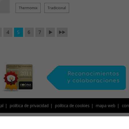
Thermomix
Tradicional
4
5
6
7
al
política de privacidad
política de cookies
mapa web
con
de Creative Commons, protegido por Save Creative, y por tanto sujeto a derecho
contenidos, NO PUEDEN SER COPIADOS ni publicados total o parcialmente en otro