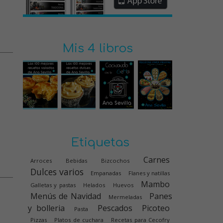
Mis 4 libros
Etiquetas
Carnes
Arroces
Bebidas
Bizcochos
Dulces varios
Empanadas
Flanes y natillas
Mambo
Galletas y pastas
Helados
Huevos
Menús de Navidad
Panes
Mermeladas
y bolleria
Pescados
Picoteo
Pasta
Pizzas
Platos de cuchara
Recetas para Cecofry