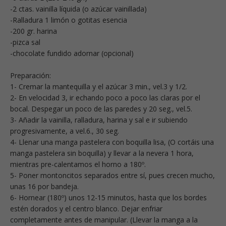
-2 ctas. vainilla líquida (o azúcar vainillada)
-Ralladura 1 limón o gotitas esencia
-200 gr. harina
-pizca sal
-chocolate fundido adornar (opcional)
Preparación:
1- Cremar la mantequilla y el azúcar 3 min., vel.3 y 1/2.
2- En velocidad 3, ir echando poco a poco las claras por el
bocal. Despegar un poco de las paredes y 20 seg., vel.5.
3- Añadir la vainilla, ralladura, harina y sal e ir subiendo
progresivamente, a vel.6., 30 seg.
4- Llenar una manga pastelera con boquilla lisa, (O cortáis una
manga pastelera sin boquilla) y llevar a la nevera 1 hora,
mientras pre-calentamos el horno a 180º.
5- Poner montoncitos separados entre sí, pues crecen mucho,
unas 16 por bandeja.
6- Hornear (180º) unos 12-15 minutos, hasta que los bordes
estén dorados y el centro blanco. Dejar enfriar
completamente antes de manipular. (Llevar la manga a la