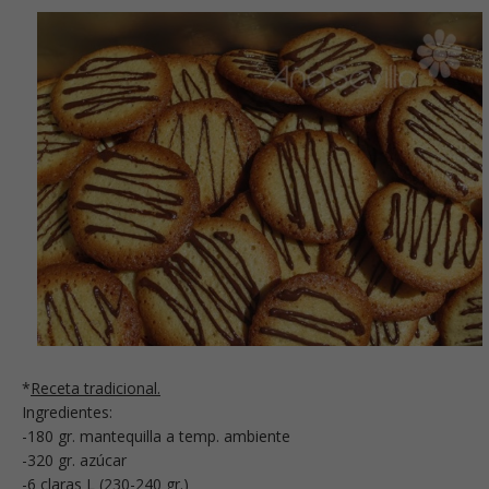
*
Receta tradicional.
Ingredientes:
-180 gr. mantequilla a temp. ambiente
-320 gr. azúcar
-6 claras L (230-240 gr.)