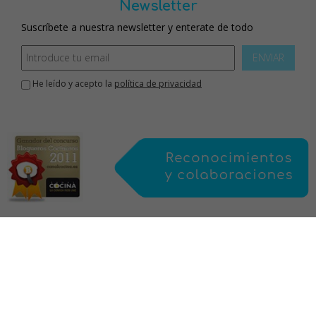
Newsletter
Suscríbete a nuestra newsletter y enterate de todo
ENVIAR
He leído y acepto la
política de privacidad
Inicio
aviso legal
política de privacidad
política de cookies
mapa web
contacto
sobre mi
Este blog está bajo licencia de Creative Commons, protegido por Save
Creative, y por tanto sujeto a derechos de autor. Todas las recetas, fotografías
y el resto de contenidos, NO PUEDEN SER COPIADOS ni publicados total o