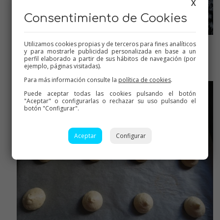
X
Consentimiento de Cookies
Utilizamos cookies propias y de terceros para fines analíticos
y para mostrarle publicidad personalizada en base a un
Yo utilizo esta boquilla lisa de pasta choux, si no tenéis, sólo
perfil elaborado a partir de sus hábitos de navegación (por
cortar la manga con un diámetro no muy grande y listo!
ejemplo, páginas visitadas).
Para más información consulte la
política de cookies
.
Puede aceptar todas las cookies pulsando el botón
"Aceptar" o configurarlas o rechazar su uso pulsando el
botón "Configurar".
Aceptar
Configurar