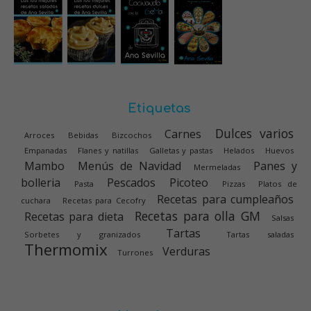
Etiquetas
Dulces varios
Carnes
Arroces
Bebidas
Bizcochos
Empanadas
Flanes y natillas
Galletas y pastas
Helados
Huevos
Mambo
Menús de Navidad
Panes y
Mermeladas
bolleria
Pescados
Picoteo
Pasta
Pizzas
Platos de
Recetas para cumpleaños
cuchara
Recetas para Cecofry
Recetas para olla GM
Recetas para dieta
Salsas
Tartas
Sorbetes y granizados
Tartas saladas
Thermomix
Verduras
Turrones