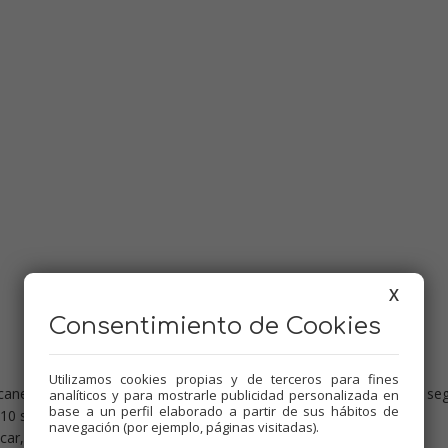
X
Consentimiento de Cookies
Utilizamos cookies propias y de terceros para fines
 canela y nuez moscada, 10 seg. vel.6. Reservar. Picar las nueces 6 seg
analíticos y para mostrarle publicidad personalizada en
base a un perfil elaborado a partir de sus hábitos de
 10 seg. vel.10. Reservar en otro bol.
navegación (por ejemplo, páginas visitadas).
r, 4 min. 37º, vel.4.