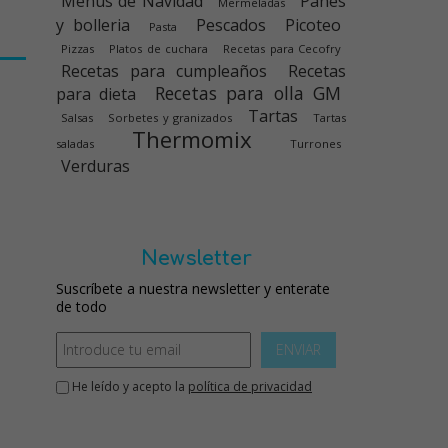
Menús de Navidad
Panes
Mermeladas
y bolleria
Pescados
Picoteo
Pasta
Pizzas
Platos de cuchara
Recetas para Cecofry
Recetas para cumpleaños
Recetas
Recetas para olla GM
para dieta
Tartas
Salsas
Sorbetes y granizados
Tartas
Thermomix
saladas
Turrones
Verduras
Newsletter
Suscríbete a nuestra newsletter y enterate
de todo
ENVIAR
He leído y acepto la
política de privacidad