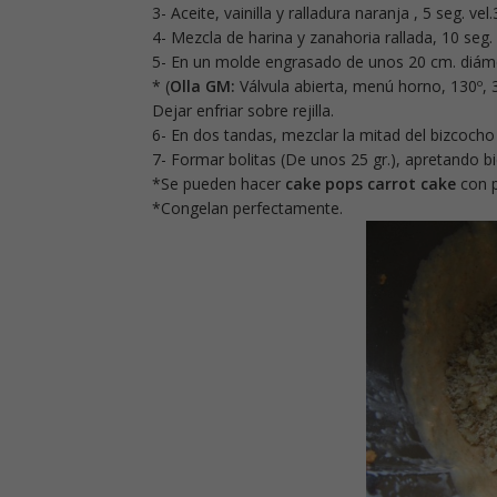
3- Aceite, vainilla y ralladura naranja , 5 seg. vel.
4- Mezcla de harina y zanahoria
rallada, 10 seg.
5- En un molde engrasado de unos 20 cm. diáme
* (
Olla GM:
Válvula abierta, menú horno, 130º, 
Dejar enfriar sobre rejilla.
6- En dos tandas, mezclar la mitad del bizcocho c
7- Formar bolitas (De unos 25 gr.), apretando b
*Se pueden hacer
cake pops carrot cake
con p
*Congelan perfectamente.