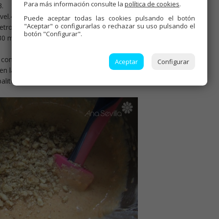
Para más información consulte la
política de cookies
.
3.
 vel.4. Agregar las nueces y mezclar con la espátula.
Puede aceptar todas las cookies pulsando el botón
"Aceptar" o configurarlas o rechazar su uso pulsando el
tro y hornear de 25-30 minutos a 180º.
botón "Configurar".
30 minutos y dejar sin abrir en mantenimiento 10 minutos).
on 100 gr. queso de untar, 10 seg., giro izda., vel.4.
Aceptar
Configurar
ien la masa y pasar por chocolate blanco fundido.
alitos.