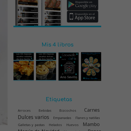
Mis 4 libros
Etiquetas
Carnes
Arroces
Bebidas
Bizcochos
Dulces varios
Empanadas
Flanes y natillas
Mambo
Galletas y pastas
Helados
Huevos