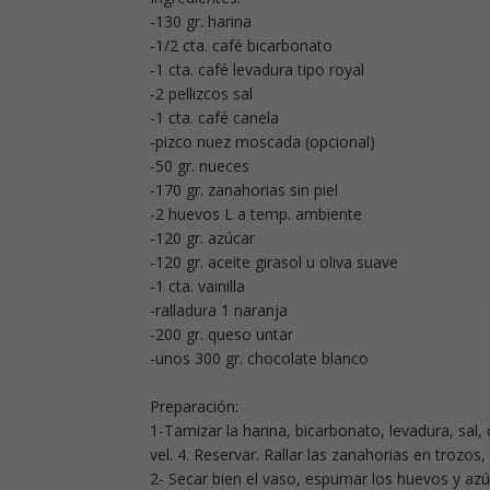
-130 gr. harina
-1/2 cta. café bicarbonato
-1 cta. café levadura tipo royal
-2 pellizcos sal
-1 cta. café canela
-pizco nuez moscada (opcional)
-50 gr. nueces
-170 gr. zanahorias sin piel
-2 huevos L a temp. ambiente
-120 gr. azúcar
-120 gr. aceite girasol u oliva suave
-1 cta. vainilla
-ralladura 1 naranja
-200 gr. queso untar
-unos 300 gr. chocolate blanco
Preparación:
1-Tamizar la harina, bicarbonato, levadura, sal,
vel. 4. Reservar. Rallar las zanahorias en trozos,
2- Secar bien el vaso, espumar los huevos y azúca