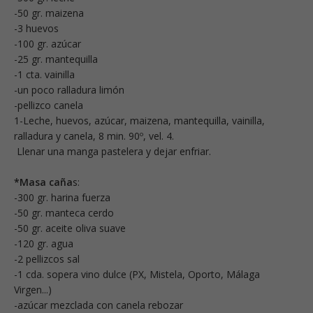
-50 gr. maizena
-3 huevos
-100 gr. azúcar
-25 gr. mantequilla
-1 cta. vainilla
-un poco ralladura limón
-pellizco canela
1-Leche, huevos, azúcar, maizena, mantequilla, vainilla,
ralladura y canela, 8 min. 90º, vel. 4.
Llenar una manga pastelera y dejar enfriar.
*Masa caña
s:
-300 gr. harina fuerza
-50 gr. manteca cerdo
-50 gr. aceite oliva suave
-120 gr. agua
-2 pellizcos sal
-1 cda. sopera vino dulce (PX, Mistela, Oporto, Málaga
Virgen...)
-azúcar mezclada con canela rebozar