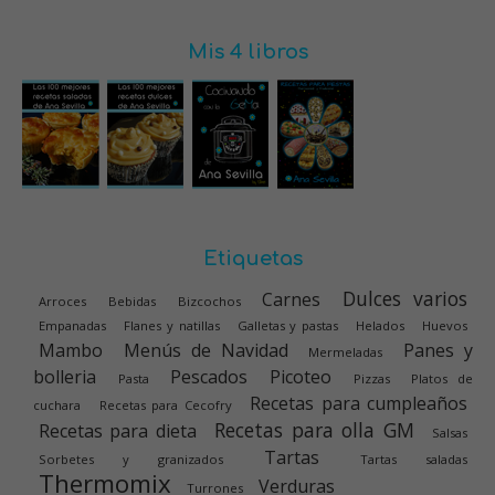
Mis 4 libros
Etiquetas
Dulces varios
Carnes
Arroces
Bebidas
Bizcochos
Empanadas
Flanes y natillas
Galletas y pastas
Helados
Huevos
Mambo
Menús de Navidad
Panes y
Mermeladas
bolleria
Pescados
Picoteo
Pasta
Pizzas
Platos de
Recetas para cumpleaños
cuchara
Recetas para Cecofry
Recetas para olla GM
Recetas para dieta
Salsas
Tartas
Sorbetes y granizados
Tartas saladas
Thermomix
Verduras
Turrones