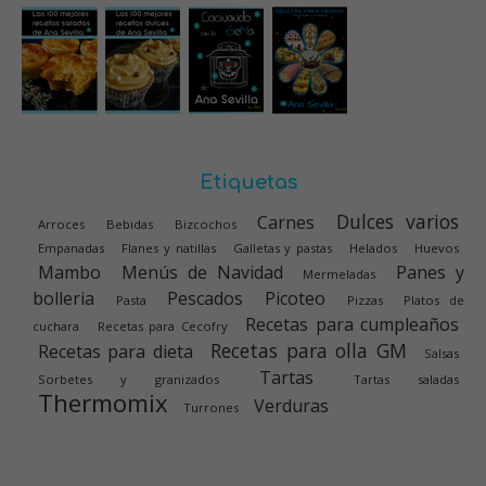
Etiquetas
Dulces varios
Carnes
Arroces
Bebidas
Bizcochos
Empanadas
Flanes y natillas
Galletas y pastas
Helados
Huevos
Mambo
Menús de Navidad
Panes y
Mermeladas
bolleria
Pescados
Picoteo
Pasta
Pizzas
Platos de
Recetas para cumpleaños
cuchara
Recetas para Cecofry
Recetas para olla GM
Recetas para dieta
Salsas
Tartas
Sorbetes y granizados
Tartas saladas
Thermomix
Verduras
Turrones