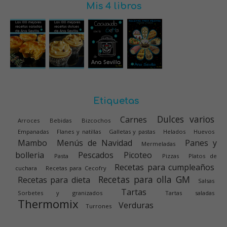
Mis 4 libros
Etiquetas
Dulces varios
Carnes
Arroces
Bebidas
Bizcochos
Empanadas
Flanes y natillas
Galletas y pastas
Helados
Huevos
Mambo
Menús de Navidad
Panes y
Mermeladas
bolleria
Pescados
Picoteo
Pasta
Pizzas
Platos de
Recetas para cumpleaños
cuchara
Recetas para Cecofry
Recetas para olla GM
Recetas para dieta
Salsas
Tartas
Sorbetes y granizados
Tartas saladas
Thermomix
Verduras
Turrones