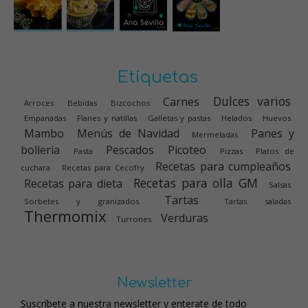
Etiquetas
Dulces varios
Carnes
Arroces
Bebidas
Bizcochos
Empanadas
Flanes y natillas
Galletas y pastas
Helados
Huevos
Mambo
Menús de Navidad
Panes y
Mermeladas
bolleria
Pescados
Picoteo
Pasta
Pizzas
Platos de
Recetas para cumpleaños
cuchara
Recetas para Cecofry
Recetas para olla GM
Recetas para dieta
Salsas
Tartas
Sorbetes y granizados
Tartas saladas
Thermomix
Verduras
Turrones
Newsletter
Suscríbete a nuestra newsletter y enterate de todo