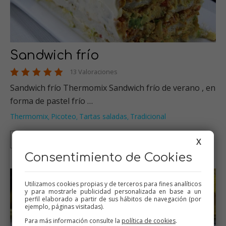
Sandwich frío
13 Valoraciones
Sandwich frío Thermomix Sandwich frío de verano , en
forma de pastel frío …
Thermomix
Picoteo
Tartas saladas
Tradicional
,
,
,
Thermomix
Tradicional
X
Consentimiento de Cookies
Utilizamos cookies propias y de terceros para fines analíticos
y para mostrarle publicidad personalizada en base a un
perfil elaborado a partir de sus hábitos de navegación (por
ejemplo, páginas visitadas).
Para más información consulte la
política de cookies
.