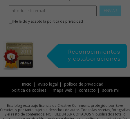
ENVIAR
He leído y acepto la
política de privacidad
Inicio
aviso legal
política de privacidad
política de cookies
mapa web
contacto
sobre mi
Este blog está bajo licencia de Creative Commons, protegido por Save
Creative, y por tanto sujeto a derechos de autor. Todas las recetas, fotografías
y el resto de contenidos, NO PUEDEN SER COPIADOS ni publicados total o
parcialmente en otro blog, web o cualquier otro medios sin la autorización
previa por escrito de la autora.