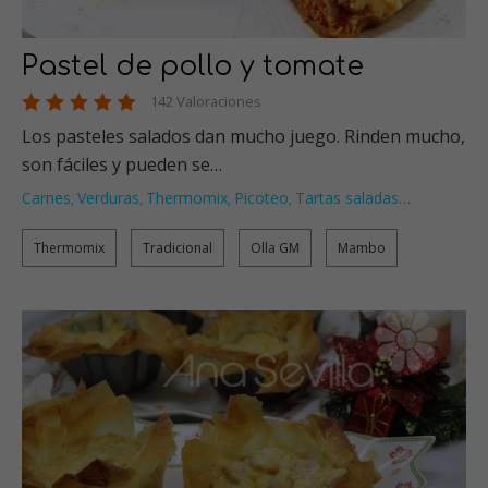
Pastel de pollo y tomate
142 Valoraciones
Los pasteles salados dan mucho juego. Rinden mucho,
son fáciles y pueden se…
Carnes
Verduras
Thermomix
Picoteo
Tartas saladas
…
,
,
,
,
Thermomix
Tradicional
Olla GM
Mambo