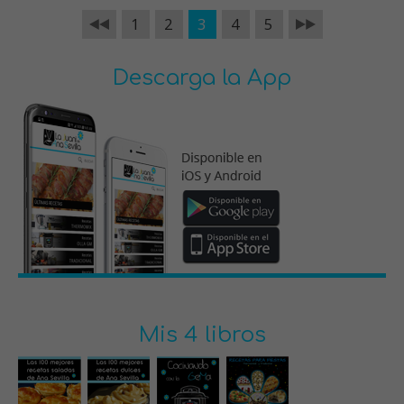
1
2
3
4
5
Descarga la App
Mis 4 libros