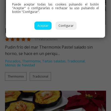
Puede aceptar todas las cookies pulsando el botón
"Aceptar" o configurarlas o rechazar su uso pulsando el
botón "Configurar".
Aceptar
Configurar
Pudin frío del mar
17 Valoraciones
Pudin frío del mar Thermomix Pastel salado sin
horno, se hace en un periqu…
Pescados
Thermomix
Tartas saladas
Tradicional
,
,
,
,
Menús de Navidad
Thermomix
Tradicional