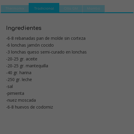
Thermomix
Tradicional
Olla GM
Mambo
Ingredientes
-6-8 rebanadas pan de molde sin corteza
-6 lonchas jamón cocido
-3 lonchas queso semi-curado en lonchas
-20-25 gr. aceite
-20-25 gr. mantequilla
-40 gr. harina
-250 gr. leche
-sal
-pimienta
-nuez moscada
-6-8 huevos de codorniz