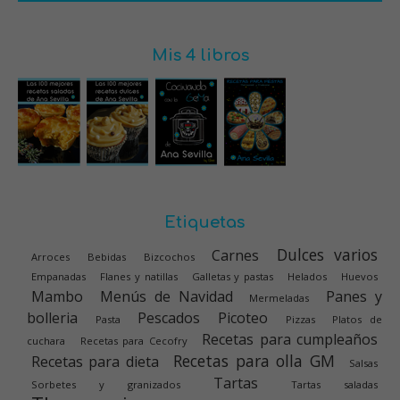
Mis 4 libros
Etiquetas
Dulces varios
Carnes
Arroces
Bebidas
Bizcochos
Empanadas
Flanes y natillas
Galletas y pastas
Helados
Huevos
Mambo
Menús de Navidad
Panes y
Mermeladas
bolleria
Pescados
Picoteo
Pasta
Pizzas
Platos de
Recetas para cumpleaños
cuchara
Recetas para Cecofry
Recetas para olla GM
Recetas para dieta
Salsas
Tartas
Sorbetes y granizados
Tartas saladas