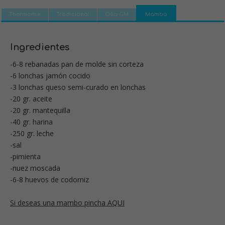
Thermomix
Tradicional
Olla GM
Mambo
Ingredientes
-6-8 rebanadas pan de molde sin corteza
-6 lonchas jamón cocido
-3 lonchas queso semi-curado en lonchas
-20 gr. aceite
-20 gr. mantequilla
-40 gr. harina
-250 gr. leche
-sal
-pimienta
-nuez moscada
-6-8 huevos de codorniz
Si deseas una mambo pincha AQUI