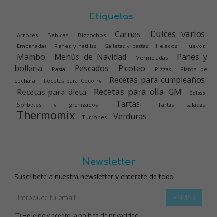
Etiquetas
Dulces varios
Carnes
Arroces
Bebidas
Bizcochos
Empanadas
Flanes y natillas
Galletas y pastas
Helados
Huevos
Mambo
Menús de Navidad
Panes y
Mermeladas
bolleria
Pescados
Picoteo
Pasta
Pizzas
Platos de
Recetas para cumpleaños
cuchara
Recetas para Cecofry
Recetas para olla GM
Recetas para dieta
Salsas
Tartas
Sorbetes y granizados
Tartas saladas
Thermomix
Verduras
Turrones
Newsletter
Suscríbete a nuestra newsletter y enterate de todo
ENVIAR
He leído y acepto la
política de privacidad