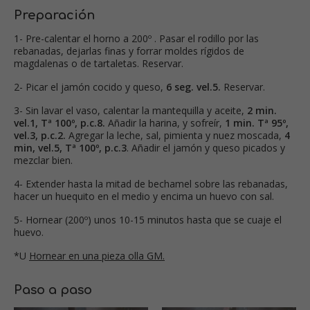
Preparación
1- Pre-calentar el horno a 200º . Pasar el rodillo por las
rebanadas, dejarlas finas y forrar moldes rígidos de
magdalenas o de tartaletas. Reservar.
2- Picar el jamón cocido y queso,
6 seg. vel.5.
Reservar.
3- Sin lavar el vaso, calentar la mantequilla y aceite,
2 min.
vel.1, Tª 100º, p.c.8.
Añadir la harina, y sofreír,
1 min. Tª 95º,
vel.3, p.c.2.
Agregar la leche, sal, pimienta y nuez moscada,
4
min, vel.5, Tª 100º, p.c.3
. Añadir el jamón y queso picados y
mezclar bien.
4- Extender hasta la mitad de bechamel sobre las rebanadas,
hacer un huequito en el medio y encima un huevo con sal.
5- Hornear (200º) unos 10-15 minutos hasta que se cuaje el
huevo.
*U
Hornear en una pieza olla GM.
Paso a paso