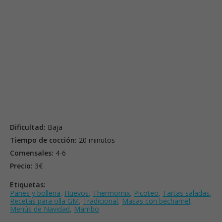
Dificultad:
Baja
Tiempo de cocción:
20 minutos
Comensales:
4-6
Precio:
3€
Etiquetas:
Panes y bolleria
,
Huevos
,
Thermomix
,
Picoteo
,
Tartas saladas
,
Recetas para olla GM
,
Tradicional
,
Masas con bechamel
,
Menús de Navidad
,
Mambo