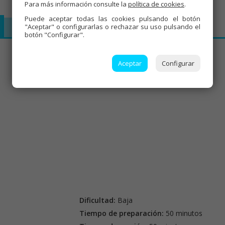
Para más información consulte la
política de cookies
.
Puede aceptar todas las cookies pulsando el botón
"Aceptar" o configurarlas o rechazar su uso pulsando el
Olla GM
Mambo
botón "Configurar".
Aceptar
Configurar
Dificultad:
Baja
Tiempo de preparación:
50 minutos