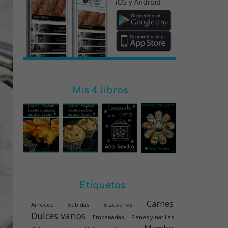
Mis 4 libros
Etiquetas
Carnes
Arroces
Bebidas
Bizcochos
Dulces varios
Empanadas
Flanes y natillas