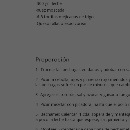
-300 gr. leche
-nuez moscada
-6-8 tortitas mejicanas de trigo
-Queso rallado espolvorear
Preparación
1- Trocear las pechugas en dados y adobar con sal
2- Picar la cebolla, ajos y pimiento rojo menudos 
las pechugas sofreír un par de minutos, que cambi
3- Agregar el tomate, sal y azúcar y guisar a fue
4- Picar-mezclar con picadora, hasta que el pollo 
5- Bechamel: Calentar 1 cda. sopera de y mantequi
a poco la leche hasta que espese, sal, pimienta y
6- Montaje: Extender una capa finita de bechamel, 