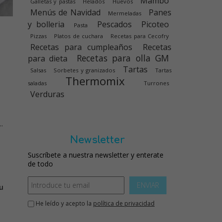
Mambo
Galletas y pastas
Helados
Huevos
Menús de Navidad
Panes
Mermeladas
y bolleria
Pescados
Picoteo
Pasta
Pizzas
Platos de cuchara
Recetas para Cecofry
Recetas para cumpleaños
Recetas
Recetas para olla GM
para dieta
Tartas
Salsas
Sorbetes y granizados
Tartas
Thermomix
saladas
Turrones
Verduras
.
Newsletter
Suscríbete a nuestra newsletter y enterate
de todo
ENVIAR
u
He leído y acepto la
política de privacidad