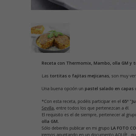
Receta con Thermomix, Mambo, olla GM y tr
Las
tortitas o fajitas mejicanas
, son muy vers
Una buena opción un
pastel salado en capas
c
*Con esta receta, podéis participar en el
65
º "J
u
Sevilla
, entre todos los que pertenezcan a él.
El requisito es el de siempre, pertenecer al grup
olla GM.
Sólo deberéis publicar en mi grupo
LA FOTO C
iremos apuntando en un
documento
AQUÍ!!
, qu