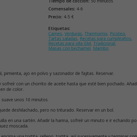
Tiempo de cocción:
50 minutos
Comensales:
4-6
Precio:
4-5 €
Etiquetas:
Carnes
,
Verduras
,
Thermomix
,
Picoteo
,
Tartas saladas
,
Recetas para cumpleaños
,
Recetas para olla GM
,
Tradicional
,
Masas con bechamel
,
Mambo
, pimienta, ajo en polvo y sazonador de fajitas. Reservar.
y sofreír con un chorrito de aceite hasta que esté bien pochado. Añad
en de color.
go suave unos 10 minutos
quede deshilachado, pero no triturado. Reservar en un bol.
lla en una sartén. Añadir la harina, sofreír un minuto e ir echando p
 nuez moscada.
encima una tortita, relleno, tortita, así sucesivamente y terminar con